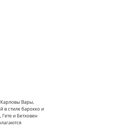
 Карловы Вары,
 в стиле барокко и
 Гете и Бетховен
олагаются