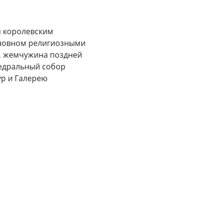
я королевским
сновном религиозными
О, жемчужина поздней
федральный собор
ур и Галерею