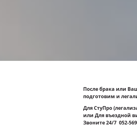
После брака или Ва
подготовим и лега
Для СтуПро (легализ
или Для въездной в
Звоните 24
/7 052-56