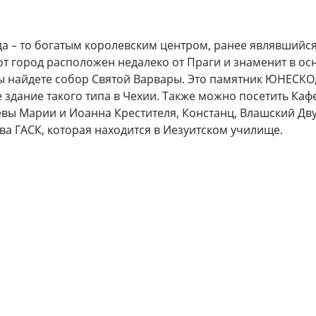
гда – то богатым королевским центром, ранее являвшийс
т город расположен недалеко от Праги и знаменит в о
ы найдете собор Святой Варвары. Это памятник ЮНЕСК
е здание такого типа в Чехии. Также можно посетить Ка
вы Марии и Иоанна Крестителя, Констанц, Влашский Дв
ва ГАСК, которая находится в Иезуитском училище.