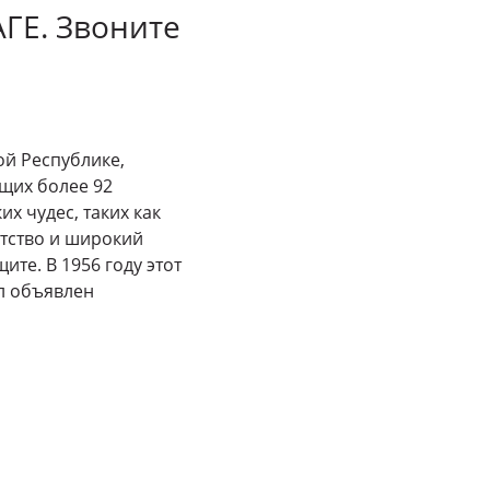
АГЕ. Звоните
й Республике,
щих более 92
х чудес, таких как
тство и широкий
ите. В 1956 году этот
л объявлен