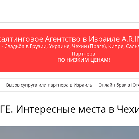
алтинговое Агентство в Израиле A.R
- Свадьба в Грузии, Украине, Чехии (Праге), Кипре, Саль
Партнера
ПО НИЗКИМ ЦЕНАМ!
Вызов супруга или партнера в Израиль
Онлайн брак в Ют
Е. Интересные места в Чехи