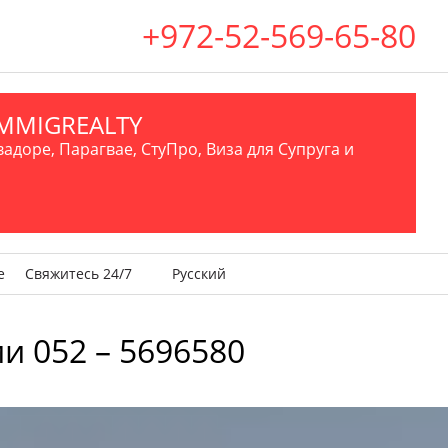
+972-52-569-65-80
.IMMIGREALTY
вадоре, Парагвае, СтуПро, Виза для Супруга и
е
Свяжитесь 24/7
Русский
и 052 – 5696580