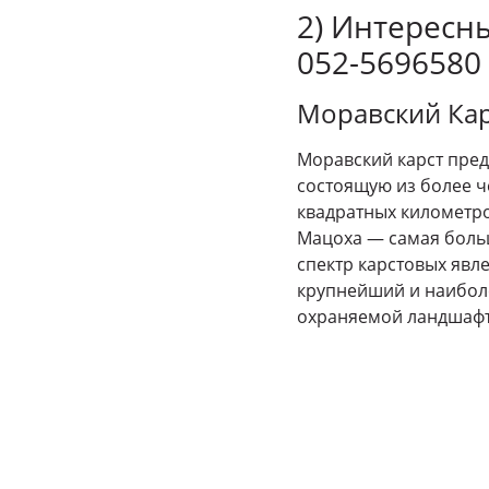
2) Интересн
052-5696580
Моравский Кар
Моравский карст пред
состоящую из более ч
квадратных километро
Мацоха — самая боль
спектр карстовых явле
крупнейший и наибол
охраняемой ландшафт