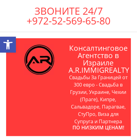
ЗВОНИТЕ 24/7
+972-52-569-65-80
Открыть панель инструментов
Консалтинговое
Агентство в
Израиле
A.R.IMMIGREALTY
Свадьбы За Границей от
300 евро - Свадьба в
Грузии, Украине, Чехии
(Праге), Кипре,
Сальвадоре, Парагвае,
СтуПро, Виза для
Супруга и Партнера
ПО НИЗКИМ ЦЕНАМ!