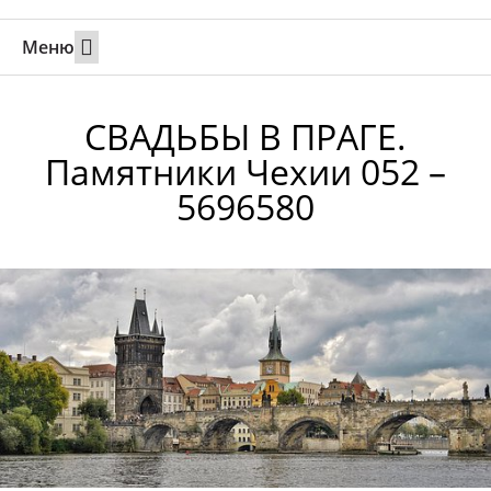
Меню
Свадьбы за границей
Вызов супруга или партнера в Израиль
Онлайн брак в Юте
Свяжитесь 24/7
СВАДЬБЫ В ПРАГЕ.
Памятники Чехии 052 –
5696580