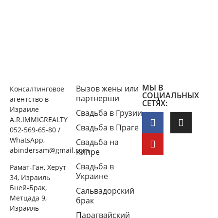
МЫ В
Вызов жены или
Консалтинговое
СОЦИАЛЬНЫХ
партнерши
агентство в
СЕТЯХ:
Израиле
Свадьба в Грузии
A.R.IMMIGREALTY
Свадьба в Праге
052-569-65-80 /
WhatsApp,
Свадьба на
abindersam@gmail.com
Кипре
Свадьба в
Рамат-Ган, Херут
Украине
34, Израиль
Бней-Брак,
Сальвадорский
Метцада 9,
брак
Израиль
Парагвайский