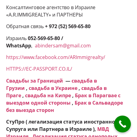
Консалтинговое агентство в Израиле
«A.R.IMMIGREALTY» и ПАРТНЕРЫ
Обратная связь
+ 972 (52) 569-65-80
Израиль
052-569-65-80 /
WhatsApp
,
abindersam@gmail.com
https://www.facebook.com/ARImmigrealty/
HTTPS://EC-PASSPORT.CO.IL/
Свадьбы за Границей
—
свадьба в
Грузии
,
свадьба в Украине
,
свадьба в
Праге
,
свадьба на Кипре
,
Брак в Парагвае с
выездом одной стороны
,
Брак в Сальвадоре
без выезда сторон
СтуПро ( легализация статуса иностранного
Супруга или Партнера в Израиле ),
МВД
Израиля
,
Легализация статуса однополых