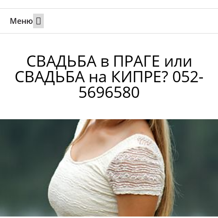
Меню
Свадьбы за границей
Вызов супруга или партнера в Израиль
Онлайн брак в Юте
Свяжитесь 24/7
СВАДЬБА в ПРАГЕ или
СВАДЬБА на КИПРЕ? 052-
5696580