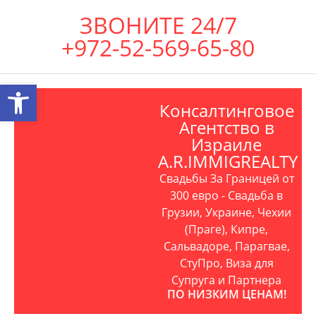
ЗВОНИТЕ 24/7
+972-52-569-65-80
Открыть панель инструментов
Консалтинговое
Агентство в
Израиле
A.R.IMMIGREALTY
Свадьбы За Границей от
300 евро - Свадьба в
Грузии, Украине, Чехии
(Праге), Кипре,
Сальвадоре, Парагвае,
СтуПро, Виза для
Супруга и Партнера
ПО НИЗКИМ ЦЕНАМ!