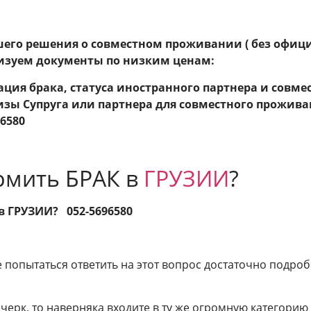
шего решения о совместном проживании ( без офици
лизуем документы по низким ценам:
ация брака, статуса иностранного партнера и совм
изы Супруга или партнера для совместного прожива
96580
рмить БРАК в
ГРУЗИИ
?
в ГРУЗИИ? 052-5696580
 попытаться ответить на этот вопрос достаточно подроб
очерк, то наверняка входите в ту же огромную категорию