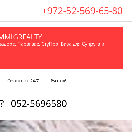
+972-52-569-65-80
.IMMIGREALTY
вадоре, Парагвае, СтуПро, Виза для Супруга и
е
Свяжитесь 24/7
Русский
ь? 052-5696580