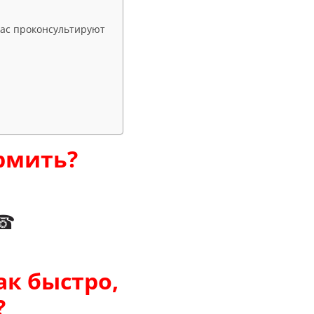
 вас проконсультируют
ормить?
 ☎
к быстро,
?