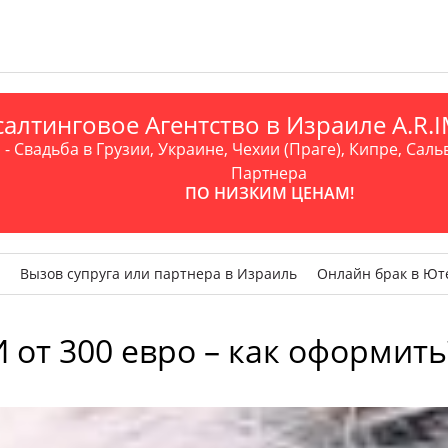
алтинговое Агентство в Израиле A.R
- Свадьба в Грузии, Украине, Чехии (Праге), Кипре, Саль
Партнера
ПО НИЗКИМ ЦЕНАМ!
Вызов супруга или партнера в Израиль
Онлайн брак в Ют
 от 300 евро – как оформит