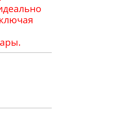
 идеально
включая
ары.