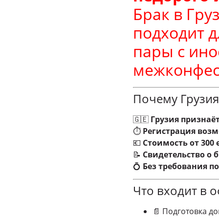
Брак в Гру
подходит д
пары с ин
межконфес
Почему Грузия
🇬🇪
Грузия признаё
⏱
Регистрация возм
💶
Стоимость от 300 
📝
Свидетельство о 
💍
Без требования п
Что входит в 
📄 Подготовка до