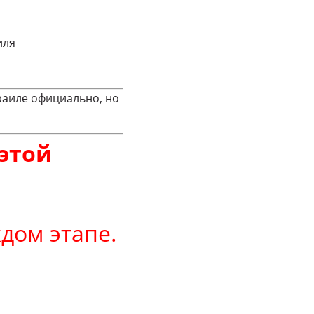
иля
зраиле официально, но
 этой
дом этапе.