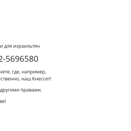
ии для израильтян
2-5696580
ете, где, например,
ственно, наш Кнессет!
 другими правами.
ве!