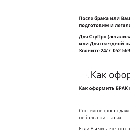
После брака или Ва
подготовим и лега
Для СтуПро (легализ
или Для въездной в
Звоните 24
/7 052-56
Как офо
Как оформить БРАК 
Совсем непросто даже
небольшой статьи.
Если Вы читаете этот 