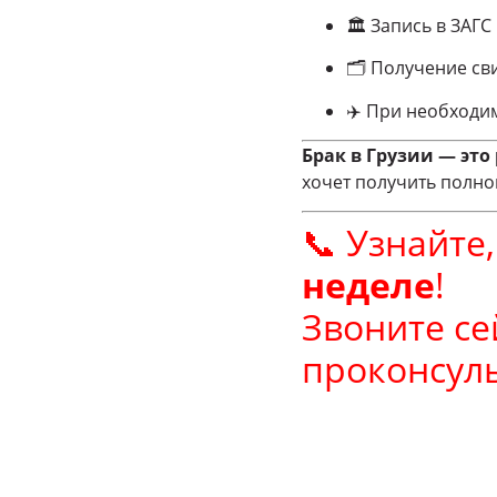
🏛 Запись в ЗАГ
🗂 Получение св
✈️ При необходи
Брак в Грузии — это
хочет получить полн
📞 Узнайте
неделе
!
Звоните се
проконсуль