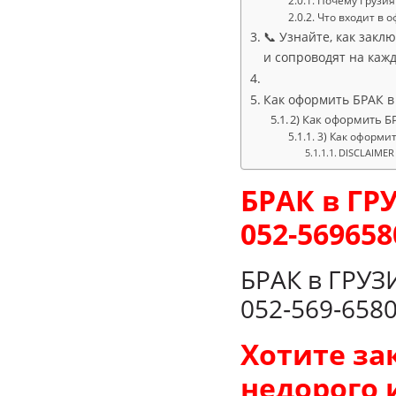
Почему Грузия
Что входит в 
📞 Узнайте, как закл
и сопроводят на кажд
Как оформить БРАК в
2) Как оформить Б
3) Как оформи
DISCLAIMER
БРАК в ГР
052-569658
БРАК в ГРУЗ
052‑569‑658
Хотите за
недорого 