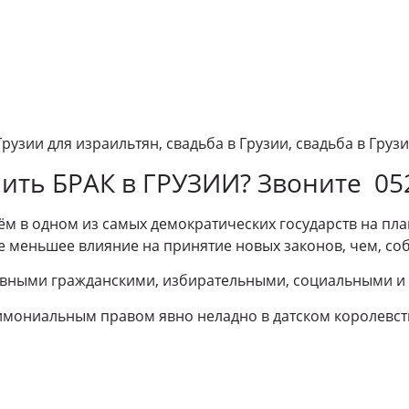
 Грузии для израильтян, свадьба в Грузии, свадьба в Груз
мить БРАК в ГРУЗИИ? Звоните 05
ём в одном из самых демократических государств на план
е меньшее влияние на принятие новых законов, чем, соб
авными гражданскими, избирательными, социальными и
имониальным правом явно неладно в датском королевст