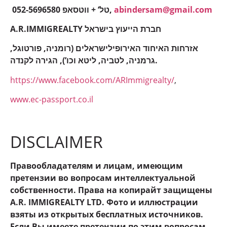
052-5696580 טל’ + ווטסאפ,
abindersam@gmail.com
A.R.IMMIGREALTY חברת הייעוץ בישראל
אזרחות האיחוד האירופילישראלים (רומניה, פורטוגל,
גרמניה, לטביה, ליטא וכו’), הגירה לקנדה.
https://www.facebook.com/ARImmigrealty/
,
www.ec-passport.co.il
DISCLAIMER
Правообладателям и лицам, имеющим
претензии во вопросам интеллектуальной
собственности. Права на копирайт защищены
A.R. IMMIGREALTY LTD. Фото и иллюстрации
взяты из открытых бесплатных источников.
Если Вы имеете претензии по этим вопросам,