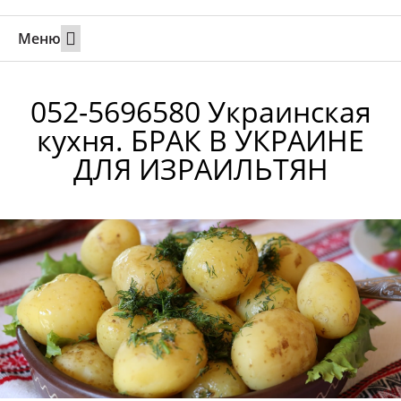
Меню
Свадьбы за границей
Вызов супруга или партнера в Израиль
Онлайн брак в Юте
Свяжитесь 24/7
052-5696580 Украинская
кухня. БРАК В УКРАИНЕ
ДЛЯ ИЗРАИЛЬТЯН