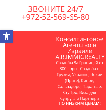
ЗВОНИТЕ 24/7
+972-52-569-65-80
Открыть панель инструментов
Консалтинговое
Агентство в
Израиле
A.R.IMMIGREALTY
Свадьбы За Границей от
300 евро - Свадьба в
Грузии, Украине, Чехии
(Праге), Кипре,
Сальвадоре, Парагвае,
СтуПро, Виза для
Супруга и Партнера
ПО НИЗКИМ ЦЕНАМ!