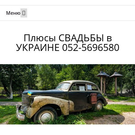
Меню
Свадьбы за границей
Вызов супруга или партнера в Израиль
Онлайн брак в Юте
Свяжитесь 24/7
Плюсы СВАДЬБЫ в
УКРАИНЕ 052-5696580