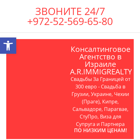
ЗВОНИТЕ 24/7
+972-52-569-65-80
Открыть панель инструментов
Консалтинговое
Агентство в
Израиле
A.R.IMMIGREALTY
Свадьбы За Границей от
300 евро - Свадьба в
Грузии, Украине, Чехии
(Праге), Кипре,
Сальвадоре, Парагвае,
СтуПро, Виза для
Супруга и Партнера
ПО НИЗКИМ ЦЕНАМ!