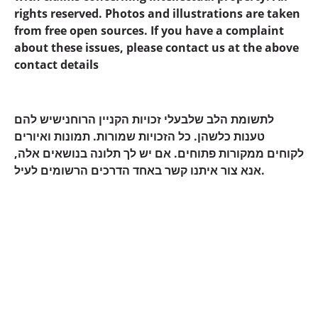
rights reserved. Photos and illustrations are taken
from free open sources. If you have a complaint
about these issues, please contact us at the above
contact details
לתשומת הלב שלבעלי זכויות הקניין הרוחנישיש להם
טענות כלשהן. כל הזכויות שמורות. תמונות ואיורים
לקוחים ממקורות פתוחים. אם יש לך תלונה בנושאים אלה,
אנא צור איתנו קשר באחד הדרכים הרשומים לעיל.