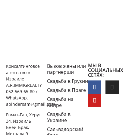
МЫ В
Вызов жены или
Консалтинговое
СОЦИАЛЬНЫХ
партнерши
агентство в
СЕТЯХ:
Израиле
Свадьба в Грузии
A.R.IMMIGREALTY
Свадьба в Праге
052-569-65-80 /
WhatsApp,
Свадьба на
abindersam@gmail.com
Кипре
Свадьба в
Рамат-Ган, Херут
Украине
34, Израиль
Бней-Брак,
Сальвадорский
Метцада 9,