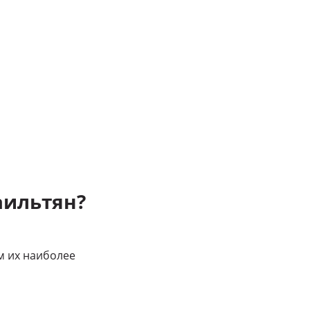
аильтян?
м их наиболее