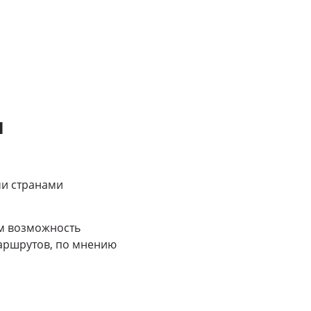
я
ми странами
ам возможность
маршрутов, по мнению