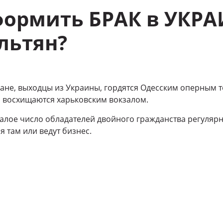
формить БРАК в УКРА
льтян?
ане, выходцы из Украины, гордятся Одесским оперным 
 восхищаются харьковским вокзалом.
алое число обладателей двойного гражданства регуляр
 там или ведут бизнес.