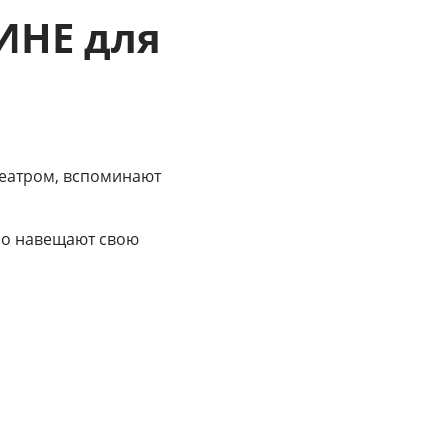
ИНЕ для
театром, вспоминают
но навещают свою