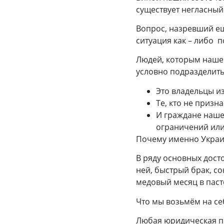
существует негласный
Вопрос, назревший ещё
ситуация как – либо 
Людей, которым наше 
условно подразделить
Это владельцы и
Те, кто не призн
И граждане нашей
ограничений или
Почему именно Украи
В ряду основных дост
ней, быстрый брак, с
медовый месяц в паст
Что мы возьмём на се
Любая юридическая пр