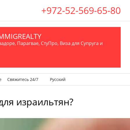
+972-52-569-65-80
.IMMIGREALTY
вадоре, Парагвае, СтуПро, Виза для Супруга и
е
Свяжитесь 24/7
Русский
для израильтян?