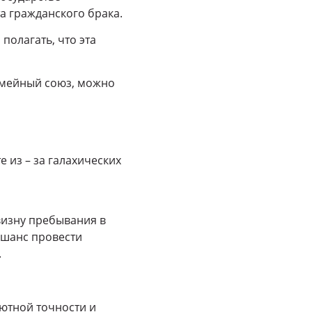
а гражданского брака.
полагать, что эта
емейный союз, можно
 из – за галахических
визну пребывания в
 шанс провести
.
лютной точности и