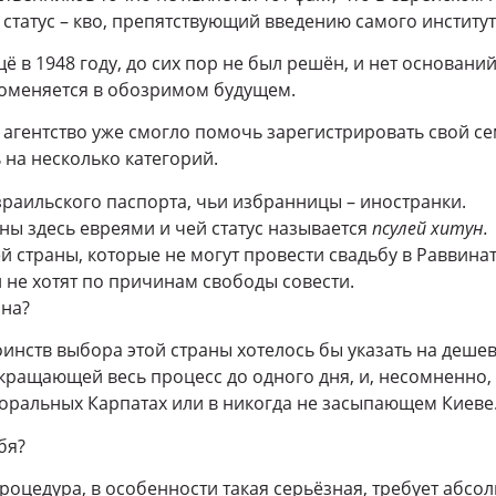
 статус – кво, препятствующий введению самого институт
 в 1948 году, до сих пор не был решён, и нет оснований 
поменяется в обозримом будущем.
агентство уже смогло помочь зарегистрировать свой с
 на несколько категорий.
зраильского паспорта, чьи избранницы – иностранки.
аны здесь евреями и чей статус называется
псулей хитун.
 страны, которые не могут провести свадьбу в Раввинате
 не хотят по причинам свободы совести.
на?
оинств выбора этой страны хотелось бы указать на деше
окращающей весь процесс до одного дня, и, несомненно,
оральных Карпатах или в никогда не засыпающем Киеве
бя?
оцедура, в особенности такая серьёзная, требует абсо