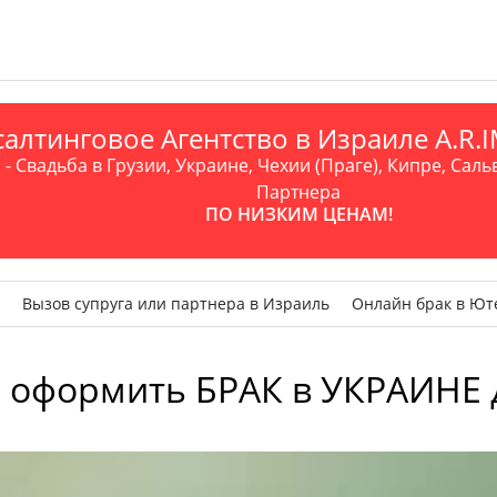
алтинговое Агентство в Израиле A.R
- Свадьба в Грузии, Украине, Чехии (Праге), Кипре, Саль
Партнера
ПО НИЗКИМ ЦЕНАМ!
Вызов супруга или партнера в Израиль
Онлайн брак в Ют
к оформить БРАК в УКРАИНЕ 