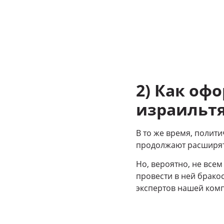
2) Как оф
израильтя
В то же время, полит
продолжают расширят
Но, вероятно, не всем
провести в ней брако
экспертов нашей ком