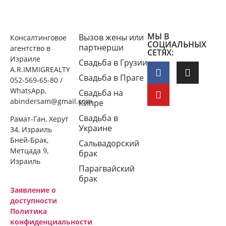
МЫ В
Вызов жены или
Консалтинговое
СОЦИАЛЬНЫХ
партнерши
агентство в
СЕТЯХ:
Израиле
Свадьба в Грузии
A.R.IMMIGREALTY
Свадьба в Праге
052-569-65-80 /
WhatsApp,
Свадьба на
abindersam@gmail.com
Кипре
Свадьба в
Рамат-Ган, Херут
Украине
34, Израиль
Бней-Брак,
Сальвадорский
Метцада 9,
брак
Израиль
Парагвайский
брак
Заявление о
доступности
Политика
конфиденциальности