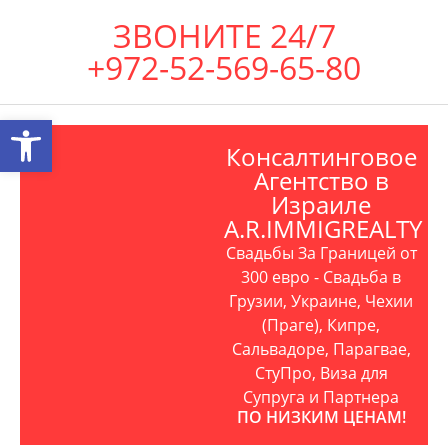
ЗВОНИТЕ 24/7
+972-52-569-65-80
Открыть панель инструментов
Консалтинговое
Агентство в
Израиле
A.R.IMMIGREALTY
Свадьбы За Границей от
300 евро - Свадьба в
Грузии, Украине, Чехии
(Праге), Кипре,
Сальвадоре, Парагвае,
СтуПро, Виза для
Супруга и Партнера
ПО НИЗКИМ ЦЕНАМ!