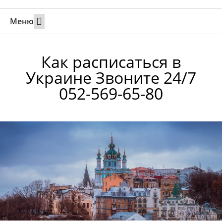
Меню
Свадьбы за границей
Вызов супруга или партнера в Израиль
Онлайн брак в Юте
Свяжитесь 24/7
Как расписаться в
Украине Звоните 24/7
052-569-65-80