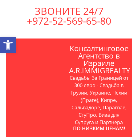
ЗВОНИТЕ 24/7
+972-52-569-65-80
Открыть панель инструментов
Консалтинговое
Агентство в
Израиле
A.R.IMMIGREALTY
Свадьбы За Границей от
300 евро - Свадьба в
Грузии, Украине, Чехии
(Праге), Кипре,
Сальвадоре, Парагвае,
СтуПро, Виза для
Супруга и Партнера
ПО НИЗКИМ ЦЕНАМ!