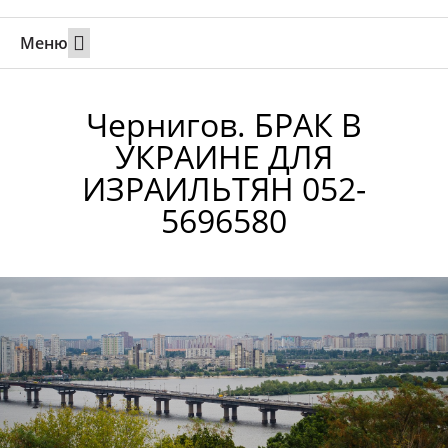
Меню
Свадьбы за границей
Вызов супруга или партнера в Израиль
Онлайн брак в Юте
Свяжитесь 24/7
Чернигов. БРАК В
УКРАИНЕ ДЛЯ
ИЗРАИЛЬТЯН 052-
5696580