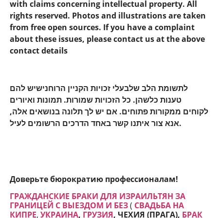
with claims concerning intellectual property. All
rights reserved. Photos and illustrations are taken
from free open sources. If you have a complaint
about these issues, please contact us at the above
contact details
לתשומת הלב שלבעלי זכויות הקניין הרוחנישיש להם
טענות כלשהן. כל הזכויות שמורות. תמונות ואיורים
לקוחים ממקורות פתוחים. אם יש לך תלונה בנושאים אלה,
אנא צור איתנו קשר באחד הדרכים הרשומים לעיל.
Доверьте бюрократию профессионалам!
ГРАЖДАНСКИЕ БРАКИ ДЛЯ ИЗРАИЛЬТЯН ЗА
ГРАНИЦЕЙ С ВЫЕЗДОМ И БЕЗ
(
СВАДЬБА НА
КИПРЕ
,
УКРАИНА
,
ГРУЗИЯ
, ЧЕХИЯ (ПРАГА),
БРАК