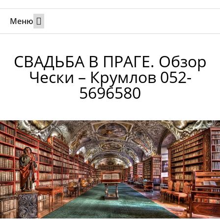
Меню
Свадьбы за границей
Вызов супруга или партнера в Израиль
Онлайн брак в Юте
Свяжитесь 24/7
СВАДЬБА В ПРАГЕ. Обзор
Чески – Крумлов 052-
5696580