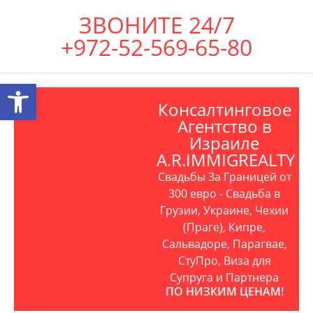
ЗВОНИТЕ 24/7
+972-52-569-65-80
Открыть панель инструментов
Консалтинговое
Агентство в
Израиле
A.R.IMMIGREALTY
Свадьбы За Границей от
300 евро - Свадьба в
Грузии, Украине, Чехии
(Праге), Кипре,
Сальвадоре, Парагвае,
СтуПро, Виза для
Супруга и Партнера
ПО НИЗКИМ ЦЕНАМ!