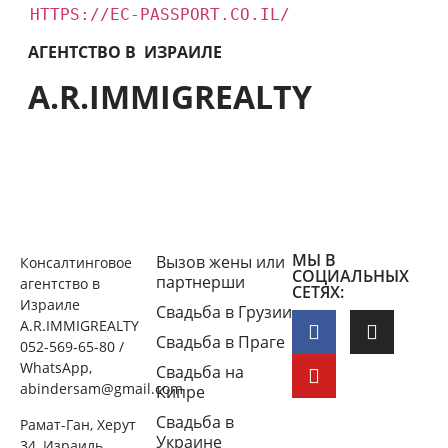
HTTPS://EC-PASSPORT.CO.IL/
АГЕНТСТВО В ИЗРАИЛЕ
A.R.IMMIGREALTY
МЫ В
Вызов жены или
Консалтинговое
СОЦИАЛЬНЫХ
партнерши
агентство в
СЕТЯХ:
Израиле
Свадьба в Грузии
A.R.IMMIGREALTY
Свадьба в Праге
052-569-65-80 /
WhatsApp,
Свадьба на
abindersam@gmail.com
Кипре
Свадьба в
Рамат-Ган, Херут
Украине
34, Израиль