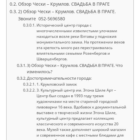
Обзор Чески – Крумлов. СВАДЬБА В ПРАГЕ
2) Обзор Чески – Крумлов. СВАДЬБА В ПРАГЕ.
Звоните 052-5696580
Исторический центр города с
многочисленными извилистыми улочками
находиться возле реки Влтавы у подножия
монументального замка. На протяжении веков
эта крепость много раз перестраивалась
влиятельными семьями Розенбергов и
Шварценбергов.
3) Обзор Чески – Крумлов. СВАДЬБА В ПРАГЕ. Что
изменилось?
Достопримечательности города:
1. Крумловский замок
3. Культурный центр им. Эгона Шиле Арт –
Центр был создан в 1993 году тремя
художниками на месте стариной городской
пивоварни 16 века. Вдобавок к документальной
выставке о творческой жизни Эгона Шиле,
культурный центр предлагает коллекцию
классического и современного искусства 20
века. Музей также дополняет широкий магазин
и современное кафе с местными блюдами для