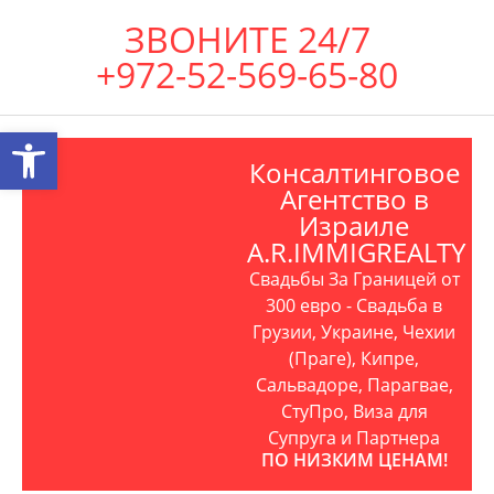
ЗВОНИТЕ 24/7
+972-52-569-65-80
Открыть панель инструментов
Консалтинговое
Агентство в
Израиле
A.R.IMMIGREALTY
Свадьбы За Границей от
300 евро - Свадьба в
Грузии, Украине, Чехии
(Праге), Кипре,
Сальвадоре, Парагвае,
СтуПро, Виза для
Супруга и Партнера
ПО НИЗКИМ ЦЕНАМ!