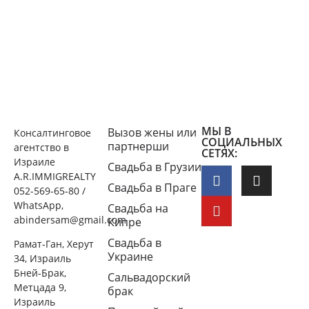
МЫ В
Вызов жены или
Консалтинговое
СОЦИАЛЬНЫХ
партнерши
агентство в
СЕТЯХ:
Израиле
Свадьба в Грузии
A.R.IMMIGREALTY
Свадьба в Праге
052-569-65-80 /
WhatsApp,
Свадьба на
abindersam@gmail.com
Кипре
Свадьба в
Рамат-Ган, Херут
Украине
34, Израиль
Бней-Брак,
Сальвадорский
Метцада 9,
брак
Израиль