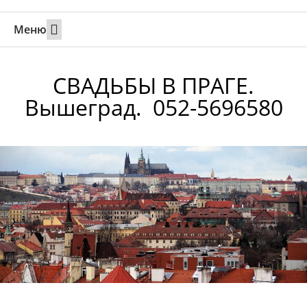
Меню
Свадьбы за границей
Вызов супруга или партнера в Израиль
Онлайн брак в Юте
Свяжитесь 24/7
СВАДЬБЫ В ПРАГЕ.
Вышеград. 052-5696580