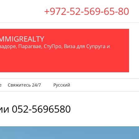
+972-52-569-65-80
.IMMIGREALTY
вадоре, Парагвае, СтуПро, Виза для Супруга и
е
Свяжитесь 24/7
Русский
и 052-5696580