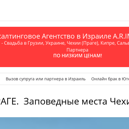
алтинговое Агентство в Израиле A.R
- Свадьба в Грузии, Украине, Чехии (Праге), Кипре, Саль
Партнера
ПО НИЗКИМ ЦЕНАМ!
Вызов супруга или партнера в Израиль
Онлайн брак в Ют
АГЕ. Заповедные места Чехи