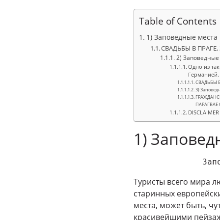
Table of Contents
1) Заповедные места
СВАДЬБЫ В ПРАГЕ
2) Заповедные
Одно из та
Германией.
СВАДЬБЫ В
3) Заповед
ГРАЖДАНСК
ПАРАГВАЕ 
DISCLAIMER
1) Заповед
Зап
Туристы всего мира л
старинных европейски
места, может быть, ч
красивейшими пейзаж