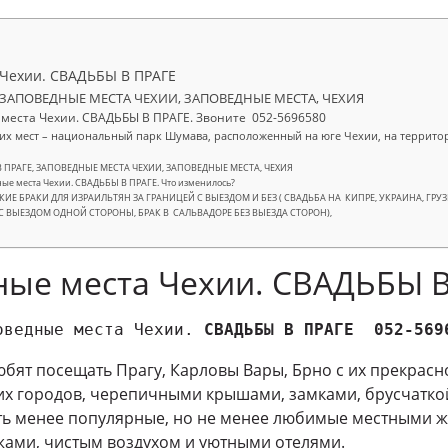
 Чехии. СВАДЬБЫ В ПРАГЕ
, ЗАПОВЕДНЫЕ МЕСТА ЧЕХИИ, ЗАПОВЕДНЫЕ МЕСТА, ЧЕХИЯ
 места Чехии. СВАДЬБЫ В ПРАГЕ. Звоните 052-5696580
ких мест – национальный парк Шумава, расположенный на юге Чехии, на террито
 ПРАГЕ, ЗАПОВЕДНЫЕ МЕСТА ЧЕХИИ, ЗАПОВЕДНЫЕ МЕСТА, ЧЕХИЯ
ные места Чехии. СВАДЬБЫ В ПРАГЕ. Что изменилось?
ИЕ БРАКИ ДЛЯ ИЗРАИЛЬТЯН ЗА ГРАНИЦЕЙ С ВЫЕЗДОМ И БЕЗ ( СВАДЬБА НА КИПРЕ, УКРАИНА, ГРУЗИЯ
С ВЫЕЗДОМ ОДНОЙ СТОРОНЫ, БРАК В САЛЬВАДОРЕ БЕЗ ВЫЕЗДА СТОРОН),
ные места Чехии. СВАДЬБЫ 
оведные места Чехии. 
СВАДЬБЫ В ПРАГЕ  052-569
юбят посещать Прагу, Карловы Вары, Брно с их прекрас
х городов, черепичными крышами, замками, брусчаткой
уть менее популярные, но не менее любимые местными ж
ами, чистым воздухом и уютными отелями.