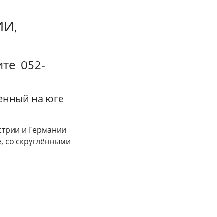
ИИ,
ите 052-
енный на юге
встрии и Германии
е, со скруглёнными