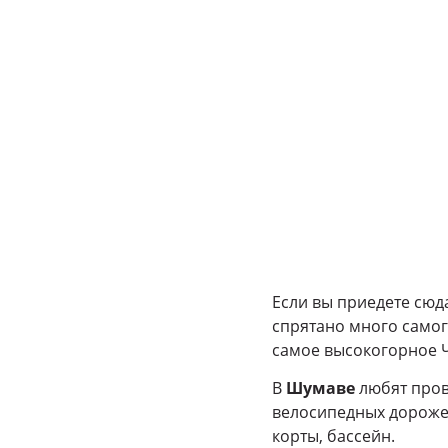
Если вы приедете сюда
спрятано много самог
самое высокогорное Ч
В
Шумаве
любят пров
велосипедных дорожек
корты, бассейн.