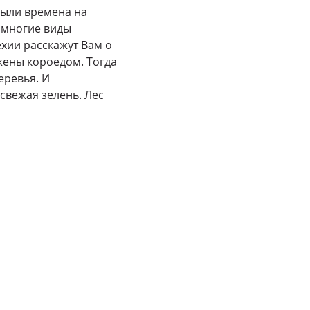
Были времена на
и многие виды
хии расскажут Вам о
ажены короедом. Тогда
еревья. И
свежая зелень. Лес