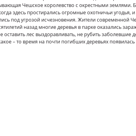
зывающая Чешское королевство с окрестными землями. 
 когда здесь простирались огромные охотничьи угодья, 
лись под угрозой исчезновения. Жители современной Че
есятилетий назад многие деревья в парке оказались зар
 оставить лес выздоравливать, не рубить заболевшие д
какое – то время на почти погибших деревьях появилась 