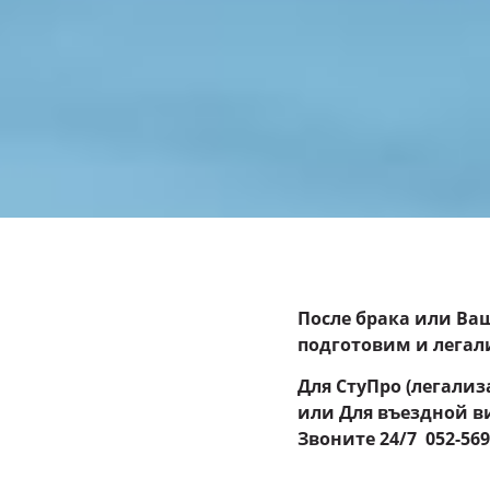
После брака или Ва
подготовим и лега
Для СтуПро (легализ
или Для въездной в
Звоните 24
/7 052-56