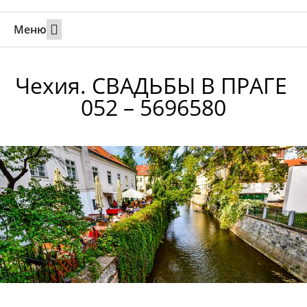
Меню
Свадьбы за границей
Вызов супруга или партнера в Израиль
Онлайн брак в Юте
Свяжитесь 24/7
Чехия. СВАДЬБЫ В ПРАГЕ
052 – 5696580