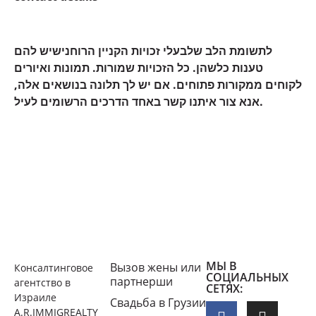
לתשומת הלב שלבעלי זכויות הקניין הרוחנישיש להם
טענות כלשהן. כל הזכויות שמורות. תמונות ואיורים
לקוחים ממקורות פתוחים. אם יש לך תלונה בנושאים אלה,
אנא צור איתנו קשר באחד הדרכים הרשומים לעיל.
МЫ В
Вызов жены или
Консалтинговое
СОЦИАЛЬНЫХ
партнерши
агентство в
СЕТЯХ:
Израиле
Свадьба в Грузии
A.R.IMMIGREALTY