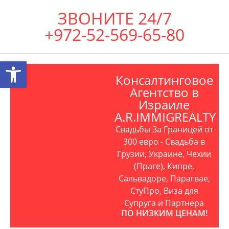
ЗВОНИТЕ 24/7
+972-52-569-65-80
Открыть панель инструментов
Консалтинговое
Агентство в
Израиле
A.R.IMMIGREALTY
Свадьбы За Границей от
300 евро - Свадьба в
Грузии, Украине, Чехии
(Праге), Кипре,
Сальвадоре, Парагвае,
СтуПро, Виза для
Супруга и Партнера
ПО НИЗКИМ ЦЕНАМ!