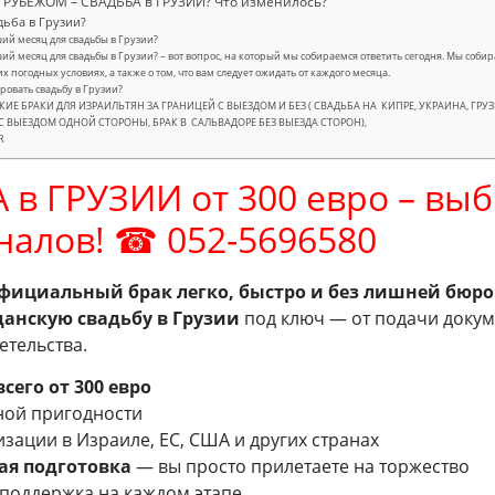
 РУБЕЖОМ – СВАДЬБА в ГРУЗИИ? Что изменилось?
дьба в Грузии?
ий месяц для свадьбы в Грузии?
ий месяц для свадьбы в Грузии? – вот вопрос, на который мы собираемся ответить сегодня. Мы соби
их погодных условиях, а также о том, что вам следует ожидать от каждого месяца.
ровать свадьбу в Грузии?
ИЕ БРАКИ ДЛЯ ИЗРАИЛЬТЯН ЗА ГРАНИЦЕЙ С ВЫЕЗДОМ И БЕЗ ( СВАДЬБА НА КИПРЕ, УКРАИНА, ГРУЗИЯ
С ВЫЕЗДОМ ОДНОЙ СТОРОНЫ, БРАК В САЛЬВАДОРЕ БЕЗ ВЫЕЗДА СТОРОН),
R
 в ГРУЗИИ от 300 евро – вы
налов! ☎ 052-5696580
фициальный брак легко, быстро и без лишней бюр
анскую свадьбу в Грузии
под ключ — от подачи докум
тельства.
всего от 300 евро
ной пригодности
зации в Израиле, ЕС, США и других странах
ая подготовка
— вы просто прилетаете на торжество
поддержка на каждом этапе