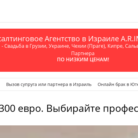
алтинговое Агентство в Израиле A.R
- Свадьба в Грузии, Украине, Чехии (Праге), Кипре, Саль
Партнера
ПО НИЗКИМ ЦЕНАМ!
Вызов супруга или партнера в Израиль
Онлайн брак в Ют
300 евро. Выбирайте профес