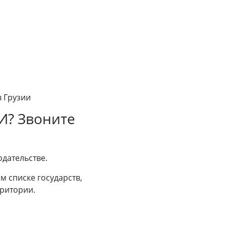
в Грузии
И? Звоните
дательстве.
ом списке государств,
ритории.