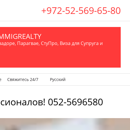
+972-52-569-65-80
.IMMIGREALTY
вадоре, Парагвае, СтуПро, Виза для Супруга и
е
Свяжитесь 24/7
Русский
сионалов! 052-5696580