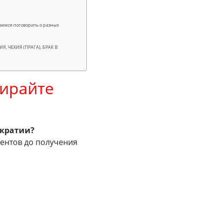
раемся поговорить о разных
, ЧЕХИЯ (ПРАГА), БРАК В
бирайте
ократии?
ентов до получения