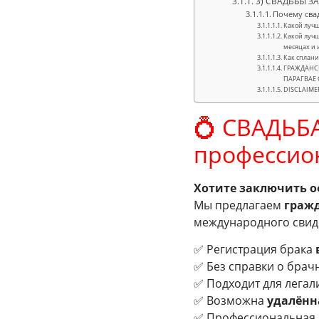
3) СВАДЬБЫ ЗА
Почему сва
Какой лучш
Какой лучш
месяцах и 
Как сплани
ГРАЖДАНСК
ПАРАГВАЕ 
DISCLAIME
💍 СВАДЬБА
профессио
Хотите заключить о
Мы предлагаем
гражд
международного свиде
✅ Регистрация брака
✅ Без справки о брач
✅ Подходит для легали
✅ Возможна
удалённ
✅ Профессиональная 