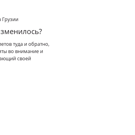
в Грузии
изменилось?
етов туда и обратно,
яты во внимание и
сающий своей