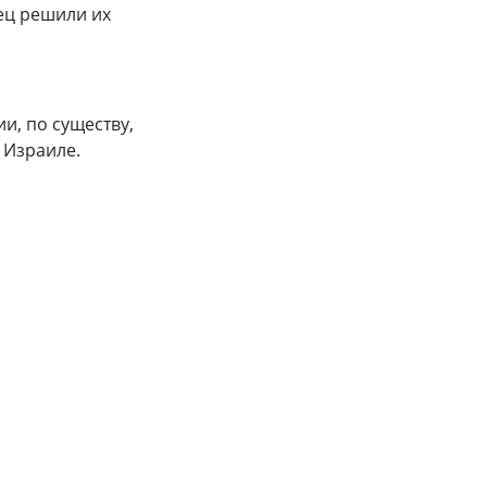
ец решили их
и, по существу,
 Израиле.