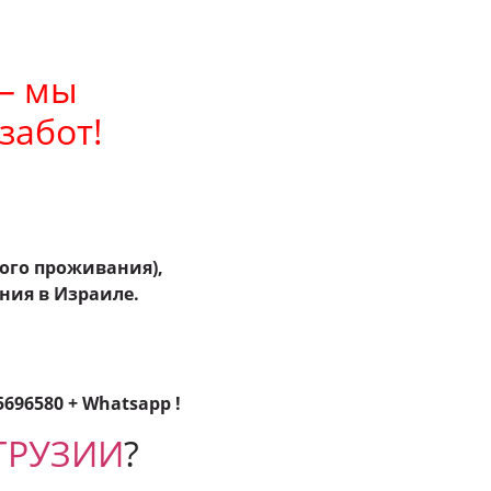
 мы
забот!
ного проживания),
ния в Израиле.
5696580
+
Whatsapp
!
 ГРУЗИИ
?