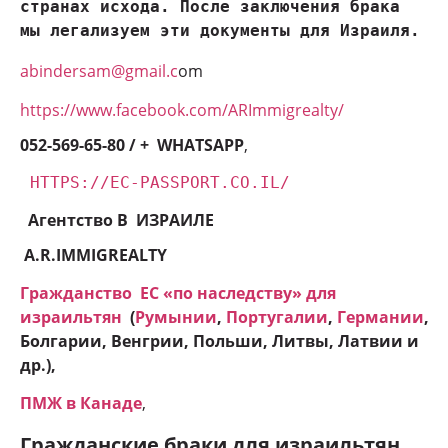
странах исхода. После заключения брака 
мы легализуем эти документы для Израиля.
abindersam@gmail.c
om
https://www.facebook.com/ARImmigrealty/
052-569-65-80 / + WHATSAPP
,
HTTPS://EC-PASSPORT.CO.IL/
Агентство В ИЗРАИЛЕ
A.R.IMMIGREALTY
Гражданство ЕC «по наследству» для
израильтян
(
Румынии
,
Португалии
,
Германии
,
Болгарии, Венгрии, Польши, Литвы, Латвии и
др.),
ПМЖ в Канаде
,
Гражданские браки для израильтян