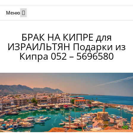
Меню
Свадьбы за границей
Вызов супруга или партнера в Израиль
Онлайн брак в Юте
Свяжитесь 24/7
БРАК НА КИПРЕ для
ИЗРАИЛЬТЯН Подарки из
Кипра 052 – 5696580