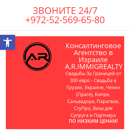
ЗВОНИТЕ 24/7
+972-52-569-65-80
Открыть панель инструментов
Консалтинговое
Агентство в
Израиле
A.R.IMMIGREALTY
Свадьбы За Границей от
300 евро - Свадьба в
Грузии, Украине, Чехии
(Праге), Кипре,
Сальвадоре, Парагвае,
СтуПро, Виза для
Супруга и Партнера
ПО НИЗКИМ ЦЕНАМ!