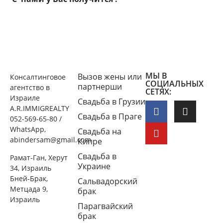
МЫ В
Вызов жены или
Консалтинговое
СОЦИАЛЬНЫХ
партнерши
агентство в
СЕТЯХ:
Израиле
Свадьба в Грузии
A.R.IMMIGREALTY
Свадьба в Праге
052-569-65-80 /
WhatsApp,
Свадьба на
abindersam@gmail.com
Кипре
Свадьба в
Рамат-Ган, Херут
Украине
34, Израиль
Бней-Брак,
Сальвадорский
Метцада 9,
брак
Израиль
Парагвайский
брак