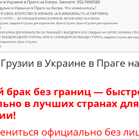
и в Украине в Праге на Кипре. Звоните 052-5696580
рузии в Украине в Праге на Кипре. Что изменилось?
ГОВОЕ АГЕНТСТВО В ИЗРАИЛЕ «A.R.IMMIGREALTY» И ПАРТНЕРЫ
80 СТУПРО — ЛЕГАЛИЗАЦИЯ БРАКА В ИЗРАИЛЕ, ВЫЗОВ НЕВЕСТЫ И ЖЕНЫ
Грузии, свадьба в Грузии для израильтян, брак в Грузии, брак в Грузии для израильтян
R
ИЕ БРАКИ ДЛЯ ИЗРАИЛЬТЯН ЗА ГРАНИЦЕЙ С ВЫЕЗДОМ И БЕЗ ( СВАДЬБА НА КИПРЕ, УКРАИНА, ГРУЗИЯ
 ВЫЕЗДОМ ОДНОЙ СТОРОНЫ, БРАК В САЛЬВАДОРЕ БЕЗ ВЫЕЗДА СТОРОН), свадьба в Грузии для израиль
 израильтян, брак в Грузии
R
Грузии в Украине в Праге н
 брак без границ — быстро
ьно в лучших странах для
ии!
жениться официально без л