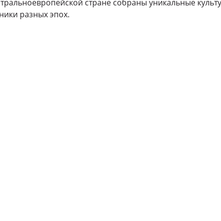
тральноевропейской стране собраны уникальные культ
ники разных эпох.