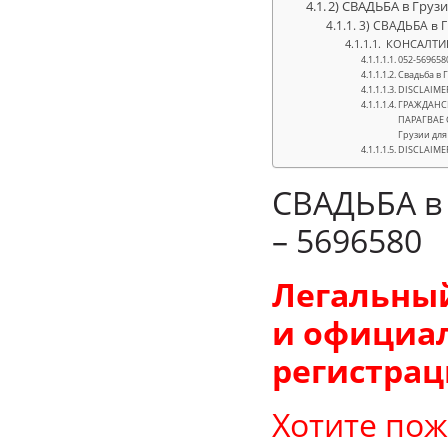
2) СВАДЬБА в Грузи
3) СВАДЬБА в Г
КОНСАЛТИН
052-56965
Свадьба в 
DISCLAIME
ГРАЖДАНСК
ПАРАГВАЕ С
Грузии для
DISCLAIME
СВАДЬБА в 
– 5696580
Легальный
и официал
регистрац
Хотите по