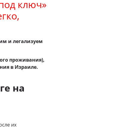
под ключ»
гко,
им и легализуем
ого проживания),
ния в Израиле.
ге на
осле их