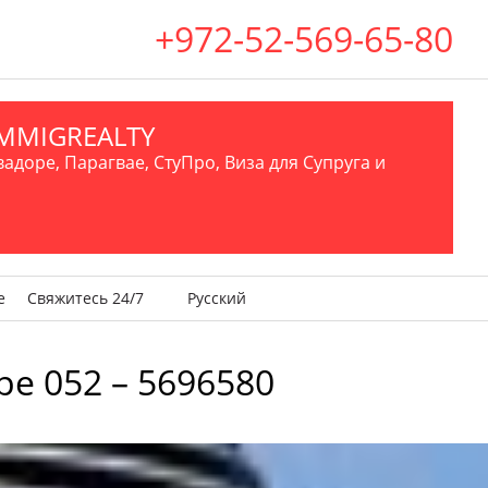
+972-52-569-65-80
.IMMIGREALTY
вадоре, Парагвае, СтуПро, Виза для Супруга и
е
Свяжитесь 24/7
Русский
ре 052 – 5696580