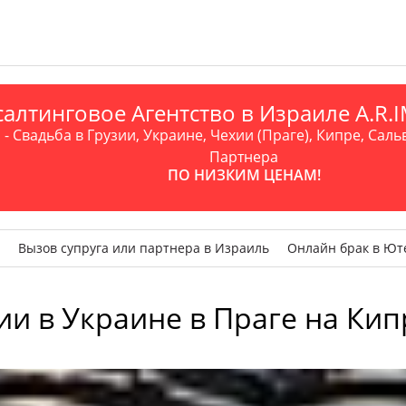
алтинговое Агентство в Израиле A.R
- Свадьба в Грузии, Украине, Чехии (Праге), Кипре, Саль
Партнера
ПО НИЗКИМ ЦЕНАМ!
Вызов супруга или партнера в Израиль
Онлайн брак в Ют
и в Украине в Праге на Кип