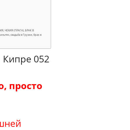
, ЧЕХИЯ (ПРАГА), БРАК В
тян, свадьба в Грузии, брак в
а Кипре 052
, просто
ишней