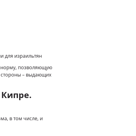
зии для израильтян
ю норму, позволяющую
й стороны – выдающих
 Кипре.
а, в том числе, и