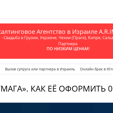
алтинговое Агентство в Израиле A.R
- Свадьба в Грузии, Украине, Чехии (Праге), Кипре, Саль
Партнера
ПО НИЗКИМ ЦЕНАМ!
Вызов супруга или партнера в Израиль
Онлайн брак в Ют
МАГА». КАК ЕЁ ОФОРМИТЬ 0