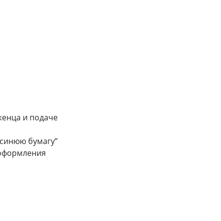
женца и подаче
“синюю бумагу”
 оформления