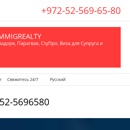
+972-52-569-65-80
.IMMIGREALTY
вадоре, Парагвае, СтуПро, Виза для Супруга и
е
Свяжитесь 24/7
Русский
52-5696580