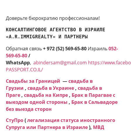
Доверьте бюрократию профессионалам!
КОНСАЛТИНГОВОЕ АГЕНТСТВО В ИЗРАИЛЕ 
«A.R.IMMIGREALTY» И ПАРТНЕРЫ
Обратная связь
+ 972 (52) 569-65-80
Израиль
052-
569-65-80
/
WhatsApp
,
abindersam@gmail.com
https://www.faceb
PASSPORT.CO.IL/
Свадьбы за Границей
—
свадьба в
Грузии
,
свадьба в Украине
,
свадьба в
Праге
,
свадьба на Кипре
,
Брак в Парагвае с
выездом одной стороны
,
Брак в Сальвадоре
без выезда сторон
СтуПро
(
легализация статуса иностранного
Супруга или Партнера в Израиле
),
МВД