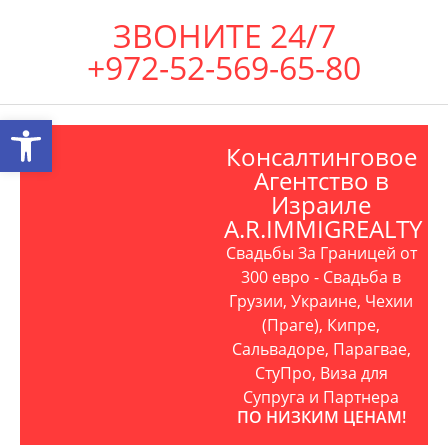
ЗВОНИТЕ 24/7
+972-52-569-65-80
Открыть панель инструментов
Консалтинговое
Агентство в
Израиле
A.R.IMMIGREALTY
Свадьбы За Границей от
300 евро - Свадьба в
Грузии, Украине, Чехии
(Праге), Кипре,
Сальвадоре, Парагвае,
СтуПро, Виза для
Супруга и Партнера
ПО НИЗКИМ ЦЕНАМ!