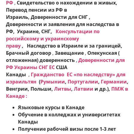
РФ
,
Свидетельство о нахождении в живых,
Перевод пенсии из РФ в
Израиль,
Доверенности для СНГ ,
Доверенности и заявления для наследства в
РФ, Украине, СНГ,
Консультации по
российскому и украинскому
праву
,
Наследство в Израиле и за границей,
Брачный договор
,
Завещание
,
Опекунская (
отложенная) доверенность
,
Доверенности для
РФ
Украины
СНГ
ЕС
США
Канады
,
Гражданство ЕC «по наследству» для
израильтян
(
Румынии
,
Португалии
,
Германии
,
Венгрии, Польши,
Литвы
,
Латвии
и др.),
ПМЖ в
Канаде :
Языковые курсы в Канаде
Обучение в колледжах и университетах
Канады
Получение рабочей визы после 1-3 лет