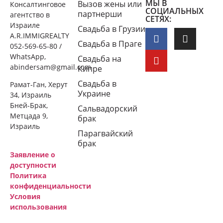
МЫ В
Вызов жены или
Консалтинговое
СОЦИАЛЬНЫХ
партнерши
агентство в
СЕТЯХ:
Израиле
Свадьба в Грузии
A.R.IMMIGREALTY
Свадьба в Праге
052-569-65-80 /
WhatsApp,
Свадьба на
abindersam@gmail.com
Кипре
Свадьба в
Рамат-Ган, Херут
Украине
34, Израиль
Бней-Брак,
Сальвадорский
Метцада 9,
брак
Израиль
Парагвайский
брак
Заявление о
доступности
Политика
конфиденциальности
Условия
использования