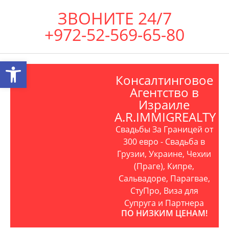
ЗВОНИТЕ 24/7
+972-52-569-65-80
Открыть панель инструментов
Консалтинговое
Агентство в
Израиле
A.R.IMMIGREALTY
Свадьбы За Границей от
300 евро - Свадьба в
Грузии, Украине, Чехии
(Праге), Кипре,
Сальвадоре, Парагвае,
СтуПро, Виза для
Супруга и Партнера
ПО НИЗКИМ ЦЕНАМ!