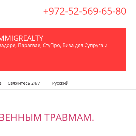
+972-52-569-65-80
.IMMIGREALTY
вадоре, Парагвае, СтуПро, Виза для Супруга и
е
Свяжитесь 24/7
Русский
ТВЕННЫМ ТРАВМАМ.