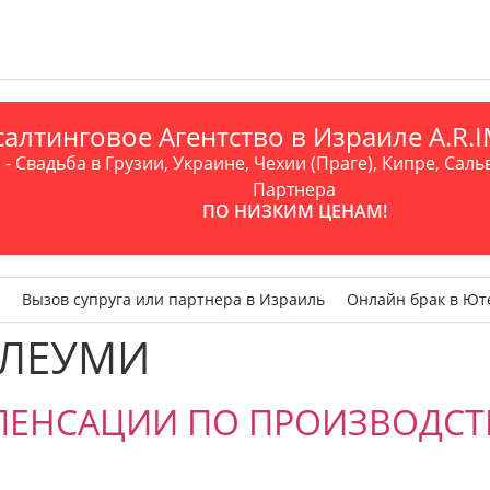
алтинговое Агентство в Израиле A.R
- Свадьба в Грузии, Украине, Чехии (Праге), Кипре, Саль
Партнера
ПО НИЗКИМ ЦЕНАМ!
Вызов супруга или партнера в Израиль
Онлайн брак в Ют
 ЛЕУМИ
МПЕНСАЦИИ ПО ПРОИЗВОДС