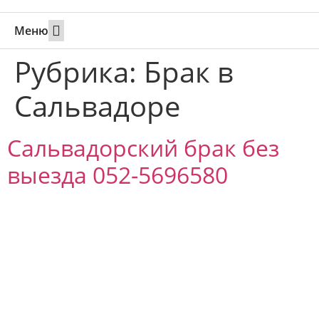
Меню
Свадьбы за границей
Вызов супруга или партнера в Израиль
Онлайн брак в Юте
Свяжитесь 24/7
Рубрика:
Брак в
Сальвадоре
Сальвадорский брак без
выезда 052-5696580