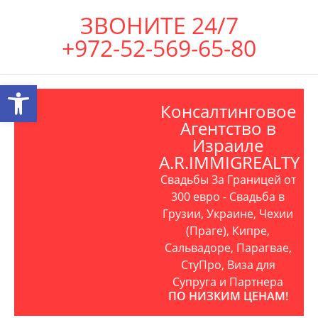
ЗВОНИТЕ 24/7
+972-52-569-65-80
Открыть панель инструментов
Консалтинговое
Агентство в
Израиле
A.R.IMMIGREALTY
Свадьбы За Границей от
300 евро - Свадьба в
Грузии, Украине, Чехии
(Праге), Кипре,
Сальвадоре, Парагвае,
СтуПро, Виза для
Супруга и Партнера
ПО НИЗКИМ ЦЕНАМ!