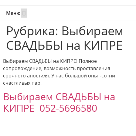
Меню
Свадьбы за границей
Вызов супруга или партнера в Израиль
Онлайн брак в Юте
Свяжитесь 24/7
Рубрика:
Выбираем
СВАДЬБЫ на КИПРЕ
Выбираем СВАДЬБЫ на КИПРЕ! Полное
сопровождение, возможность проставления
срочного апостиля. У нас большой опыт-сотни
счастливых пар.
Выбираем СВАДЬБЫ на
КИПРЕ 052-5696580