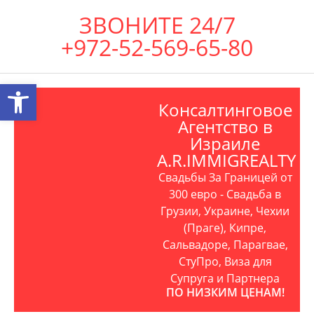
ЗВОНИТЕ 24/7
+972-52-569-65-80
Открыть панель инструментов
Консалтинговое
Агентство в
Израиле
A.R.IMMIGREALTY
Свадьбы За Границей от
300 евро - Свадьба в
Грузии, Украине, Чехии
(Праге), Кипре,
Сальвадоре, Парагвае,
СтуПро, Виза для
Супруга и Партнера
ПО НИЗКИМ ЦЕНАМ!