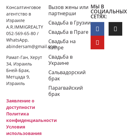
МЫ В
Вызов жены или
Консалтинговое
СОЦИАЛЬНЫХ
партнерши
агентство в
СЕТЯХ:
Израиле
Свадьба в Грузии
A.R.IMMIGREALTY
Свадьба в Праге
052-569-65-80 /
WhatsApp,
Свадьба на
abindersam@gmail.com
Кипре
Свадьба в
Рамат-Ган, Херут
Украине
34, Израиль
Бней-Брак,
Сальвадорский
Метцада 9,
брак
Израиль
Парагвайский
брак
Заявление о
доступности
Политика
конфиденциальности
Условия
использования