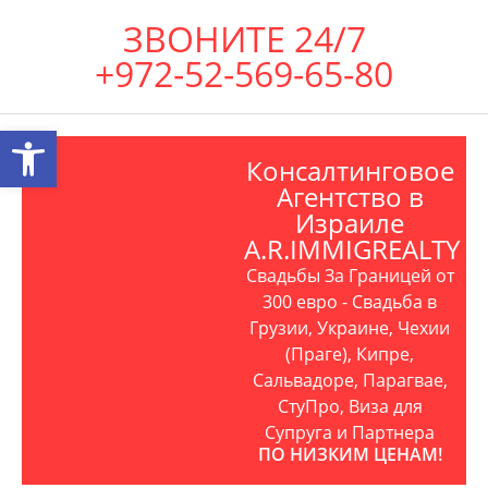
ЗВОНИТЕ 24/7
+972-52-569-65-80
Открыть панель инструментов
Консалтинговое
Агентство в
Израиле
A.R.IMMIGREALTY
Свадьбы За Границей от
300 евро - Свадьба в
Грузии, Украине, Чехии
(Праге), Кипре,
Сальвадоре, Парагвае,
СтуПро, Виза для
Супруга и Партнера
ПО НИЗКИМ ЦЕНАМ!