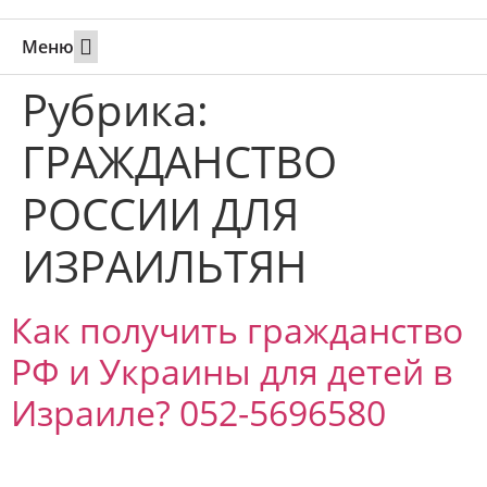
Меню
Свадьбы за границей
Вызов супруга или партнера в Израиль
Онлайн брак в Юте
Свяжитесь 24/7
Рубрика:
ГРАЖДАНСТВО
РОССИИ ДЛЯ
ИЗРАИЛЬТЯН
Как получить гражданство
РФ и Украины для детей в
Израиле? 052-5696580