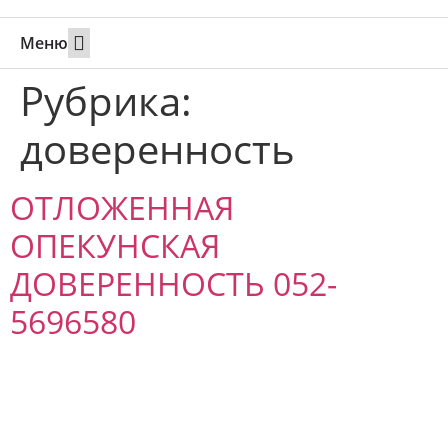
Меню
Свадьбы за границей
Вызов супруга или партнера в Израиль
Онлайн брак в Юте
Свяжитесь 24/7
Рубрика:
доверенность
ОТЛОЖЕННАЯ
ОПЕКУНСКАЯ
ДОВЕРЕННОСТЬ 052-
5696580