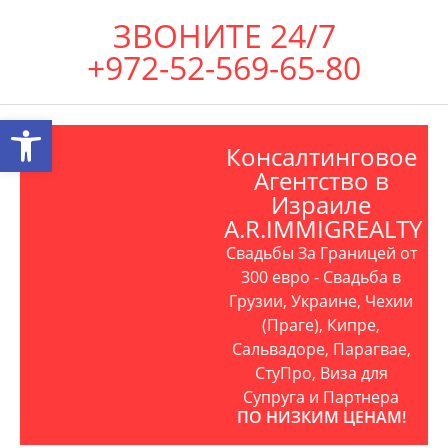
ЗВОНИТЕ 24/7
+972-52-569-65-80
Открыть панель инструментов
Консалтинговое
Агентство в
Израиле
A.R.IMMIGREALTY
Свадьбы За Границей от
300 евро - Свадьба в
Грузии, Украине, Чехии
(Праге), Кипре,
Сальвадоре, Парагвае,
СтуПро, Виза для
Супруга и Партнера
ПО НИЗКИМ ЦЕНАМ!