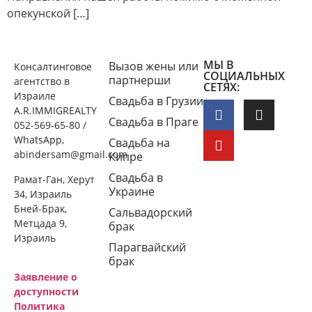
опекунской […]
МЫ В
Вызов жены или
Консалтинговое
СОЦИАЛЬНЫХ
партнерши
агентство в
СЕТЯХ:
Израиле
Свадьба в Грузии
A.R.IMMIGREALTY
Свадьба в Праге
052-569-65-80 /
WhatsApp,
Свадьба на
abindersam@gmail.com
Кипре
Свадьба в
Рамат-Ган, Херут
Украине
34, Израиль
Бней-Брак,
Сальвадорский
Метцада 9,
брак
Израиль
Парагвайский
брак
Заявление о
доступности
Политика