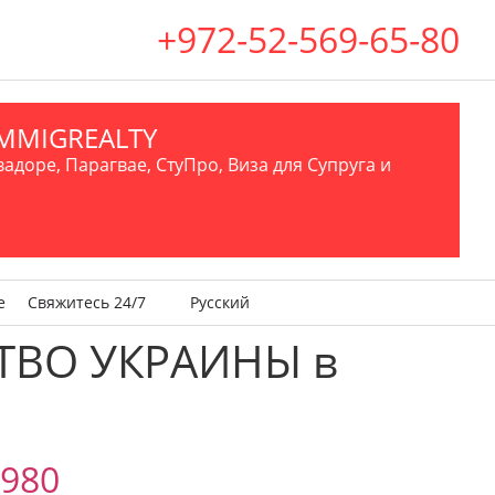
+972-52-569-65-80
.IMMIGREALTY
вадоре, Парагвае, СтуПро, Виза для Супруга и
е
Свяжитесь 24/7
Русский
ТВО УКРАИНЫ в
,980