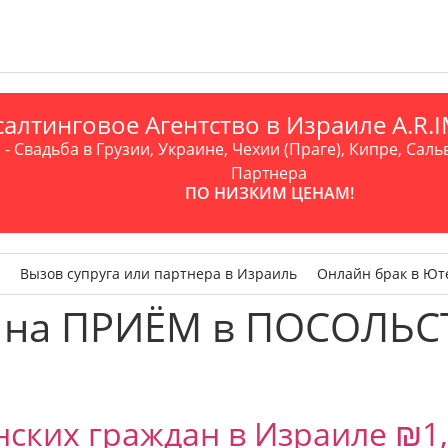
алтинговое Агентство в Израиле A.R
- Свадьба в Грузии, Украине, Чехии (Праге), Кипре, Саль
Партнера
ПО НИЗКИМ ЦЕНАМ!
Вызов супруга или партнера в Израиль
Онлайн брак в Ют
 на ПРИЁМ в ПОСОЛЬС
нских граждан в Израиле ₪1