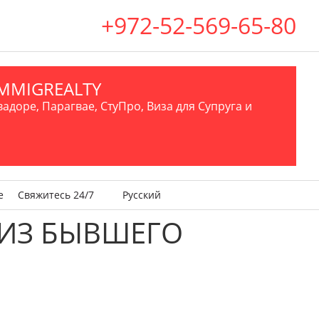
+972-52-569-65-80
.IMMIGREALTY
вадоре, Парагвае, СтуПро, Виза для Супруга и
е
Свяжитесь 24/7
Русский
 ИЗ БЫВШЕГО