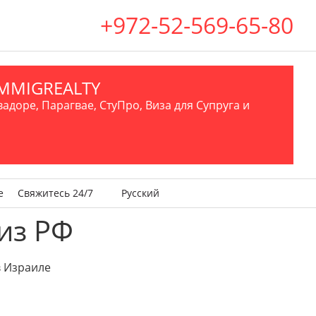
+972-52-569-65-80
.IMMIGREALTY
вадоре, Парагвае, СтуПро, Виза для Супруга и
е
Свяжитесь 24/7
Русский
из РФ
 Израиле
0