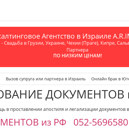
алтинговое Агентство в Израиле A.R
- Свадьба в Грузии, Украине, Чехии (Праге), Кипре, Саль
Партнера
ПО НИЗКИМ ЦЕНАМ!
Вызов супруга или партнера в Израиль
Онлайн брак в Ют
ОВАНИЕ ДОКУМЕНТОВ 
в проставлении апостиля и легализации документов в
МЕНТОВ из РФ 052-569658