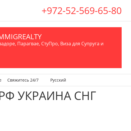
+972-52-569-65-80
.IMMIGREALTY
вадоре, Парагвае, СтуПро, Виза для Супруга и
е
Свяжитесь 24/7
Русский
РФ УКРАИНА СНГ