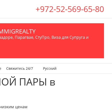
+972-52-569-65-80
.IMMIGREALTY
вадоре, Парагвае, СтуПро, Виза для Супруга и
е
Свяжитесь 24/7
Русский
ЛОЙ ПАРЫ в
 низким ценам