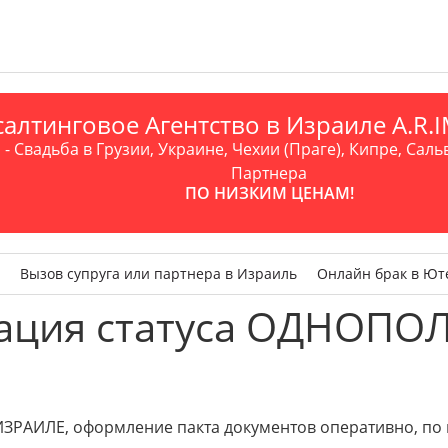
алтинговое Агентство в Израиле A.R
- Свадьба в Грузии, Украине, Чехии (Праге), Кипре, Саль
Партнера
ПО НИЗКИМ ЦЕНАМ!
Вызов супруга или партнера в Израиль
Онлайн брак в Ют
ация статуса ОДНОПО
ЗРАИЛЕ, оформление пакта документов оперативно, по