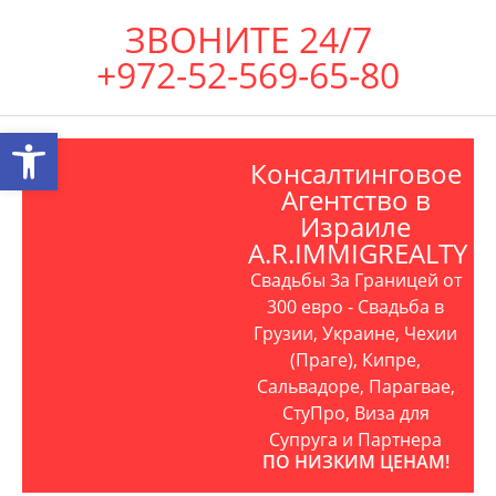
ЗВОНИТЕ 24/7
+972-52-569-65-80
Открыть панель инструментов
Консалтинговое
Агентство в
Израиле
A.R.IMMIGREALTY
Свадьбы За Границей от
300 евро - Свадьба в
Грузии, Украине, Чехии
(Праге), Кипре,
Сальвадоре, Парагвае,
СтуПро, Виза для
Супруга и Партнера
ПО НИЗКИМ ЦЕНАМ!