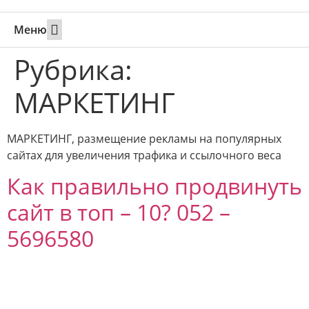
Меню
Свадьбы за границей
Вызов супруга или партнера в Израиль
Онлайн брак в Юте
Свяжитесь 24/7
Рубрика:
МАРКЕТИНГ
МАРКЕТИНГ, размещение рекламы на популярных
сайтах для увеличения трафика и ссылочного веса
Как правильно продвинуть
сайт в топ – 10? 052 –
5696580