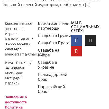
большой целевой аудитории, необходимо […]
МЫ В
Вызов жены или
Консалтинговое
СОЦИАЛЬНЫХ
партнерши
агентство в
СЕТЯХ:
Израиле
Свадьба в Грузии
A.R.IMMIGREALTY
Свадьба в Праге
052-569-65-80 /
WhatsApp,
Свадьба на
abindersam@gmail.com
Кипре
Свадьба в
Рамат-Ган, Херут
Украине
34, Израиль
Бней-Брак,
Сальвадорский
Метцада 9,
брак
Израиль
Парагвайский
брак
Заявление о
доступности
Политика