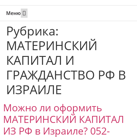
Меню
Свадьбы за границей
Вызов супруга или партнера в Израиль
Онлайн брак в Юте
Свяжитесь 24/7
Рубрика:
МАТЕРИНСКИЙ
КАПИТАЛ И
ГРАЖДАНСТВО РФ В
ИЗРАИЛЕ
Можно ли оформить
МАТЕРИНСКИЙ КАПИТАЛ
ИЗ РФ в Израиле? 052-