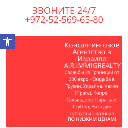
ЗВОНИТЕ 24/7
+972-52-569-65-80
Открыть панель инструментов
Консалтинговое
Агентство в
Израиле
A.R.IMMIGREALTY
Свадьбы За Границей от
300 евро - Свадьба в
Грузии, Украине, Чехии
(Праге), Кипре,
Сальвадоре, Парагвае,
СтуПро, Виза для
Супруга и Партнера
ПО НИЗКИМ ЦЕНАМ!