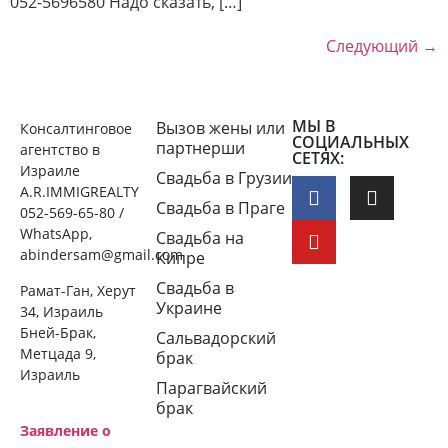
052-5696580 Надо сказать, […]
Следующий
→
МЫ В
Вызов жены или
Консалтинговое
СОЦИАЛЬНЫХ
партнерши
агентство в
СЕТЯХ:
Израиле
Свадьба в Грузии
A.R.IMMIGREALTY
Свадьба в Праге
052-569-65-80 /
WhatsApp,
Свадьба на
abindersam@gmail.com
Кипре
Свадьба в
Рамат-Ган, Херут
Украине
34, Израиль
Бней-Брак,
Сальвадорский
Метцада 9,
брак
Израиль
Парагвайский
брак
Заявление о