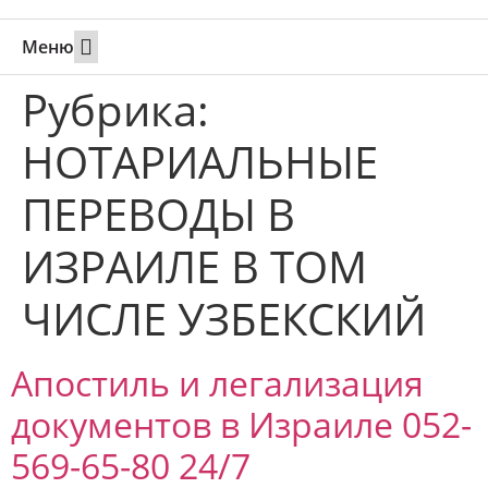
Меню
Свадьбы за границей
Вызов супруга или партнера в Израиль
Онлайн брак в Юте
Свяжитесь 24/7
Рубрика:
НОТАРИАЛЬНЫЕ
ПЕРЕВОДЫ В
ИЗРАИЛЕ В ТОМ
ЧИСЛЕ УЗБЕКСКИЙ
Апостиль и легализация
документов в Израиле 052-
569-65-80 24/7