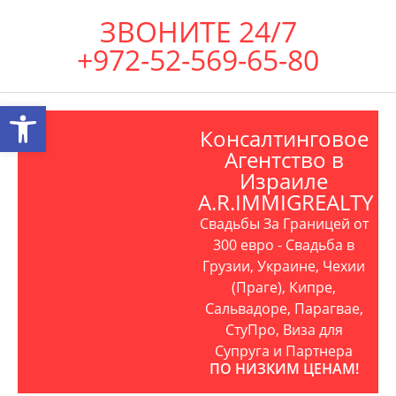
ЗВОНИТЕ 24/7
+972-52-569-65-80
Открыть панель инструментов
Консалтинговое
Агентство в
Израиле
A.R.IMMIGREALTY
Свадьбы За Границей от
300 евро - Свадьба в
Грузии, Украине, Чехии
(Праге), Кипре,
Сальвадоре, Парагвае,
СтуПро, Виза для
Супруга и Партнера
ПО НИЗКИМ ЦЕНАМ!