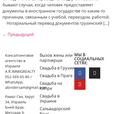
бывают случаи, когда человек предоставляет
документы в иностранном государстве по каким-то
причинам, связанным с учебой, переездом, работой.
Нотариальный перевод документов грузинский […]
←
Предыдущий
МЫ В
Вызов жены или
Консалтинговое
СОЦИАЛЬНЫХ
партнерши
агентство в
СЕТЯХ:
Израиле
Свадьба в Грузии
A.R.IMMIGREALTY
Свадьба в Праге
052-569-65-80 /
WhatsApp,
Свадьба на
abindersam@gmail.com
Кипре
Свадьба в
Рамат-Ган, Херут
Украине
34, Израиль
Бней-Брак,
Сальвадорский
Метцада 9,
брак