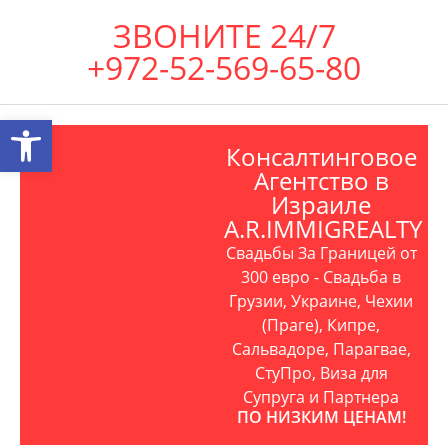
ЗВОНИТЕ 24/7
+972-52-569-65-80
Открыть панель инструментов
Консалтинговое
Агентство в
Израиле
A.R.IMMIGREALTY
Свадьбы За Границей от
300 евро - Свадьба в
Грузии, Украине, Чехии
(Праге), Кипре,
Сальвадоре, Парагвае,
СтуПро, Виза для
Супруга и Партнера
ПО НИЗКИМ ЦЕНАМ!