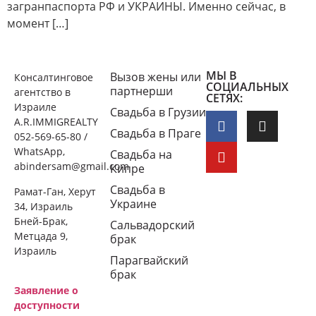
загранпаспорта РФ и УКРАИНЫ. Именно сейчас, в
момент […]
МЫ В
Вызов жены или
Консалтинговое
СОЦИАЛЬНЫХ
партнерши
агентство в
СЕТЯХ:
Израиле
Свадьба в Грузии
A.R.IMMIGREALTY
Свадьба в Праге
052-569-65-80 /
WhatsApp,
Свадьба на
abindersam@gmail.com
Кипре
Свадьба в
Рамат-Ган, Херут
Украине
34, Израиль
Бней-Брак,
Сальвадорский
Метцада 9,
брак
Израиль
Парагвайский
брак
Заявление о
доступности