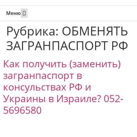
Меню
Свадьбы за границей
Вызов супруга или партнера в Израиль
Онлайн брак в Юте
Свяжитесь 24/7
Рубрика:
ОБМЕНЯТЬ
ЗАГРАНПАСПОРТ РФ
Как получить (заменить)
загранпаспорт в
консульствах РФ и
Украины в Израиле? 052-
5696580