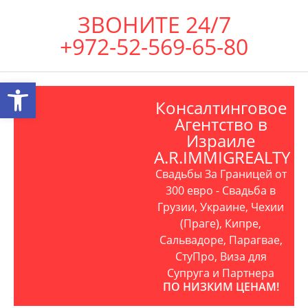
ЗВОНИТЕ 24/7
+972-52-569-65-80
Открыть панель инструментов
Консалтинговое
Агентство в
Израиле
A.R.IMMIGREALTY
Свадьбы За Границей от
300 евро - Свадьба в
Грузии, Украине, Чехии
(Праге), Кипре,
Сальвадоре, Парагвае,
СтуПро, Виза для
Супруга и Партнера
ПО НИЗКИМ ЦЕНАМ!