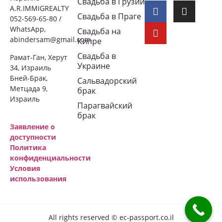
Свадьба в Грузии
A.R.IMMIGREALTY
Свадьба в Праге
052-569-65-80 /
WhatsApp,
Свадьба на
abindersam@gmail.com
Кипре
Свадьба в
Рамат-Ган, Херут
Украине
34, Израиль
Бней-Брак,
Сальвадорский
Метцада 9,
брак
Израиль
Парагвайский
брак
Заявление о
доступности
Политика
конфиденциальности
Условия
использования
All rights reserved © ec-passport.co.il