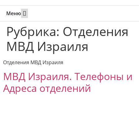
Меню
Свадьбы за границей
Вызов супруга или партнера в Израиль
Онлайн брак в Юте
Свяжитесь 24/7
Рубрика:
Отделения
МВД Израиля
Отделения МВД Израиля
МВД Израиля. Телефоны и
Адреса отделений