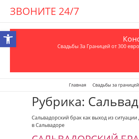
ЗВОНИТЕ 24/7
Открыть панель инструментов
Конс
Свадьбы За Границей от 300 евро 
Главная
Свадьбы за границей
Рубрика:
Сальвад
Сальвадорский брак как выход из ситуации 
в Сальвадоре
САЛЬВАДОРСКИЙ БРА