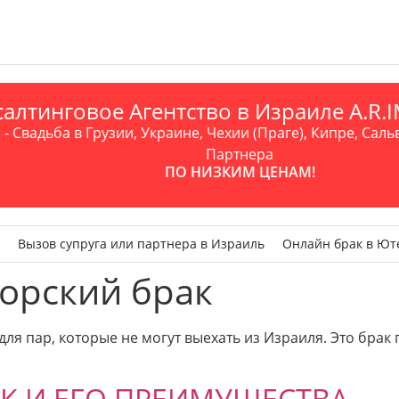
алтинговое Агентство в Израиле A.R
- Свадьба в Грузии, Украине, Чехии (Праге), Кипре, Саль
Партнера
ПО НИЗКИМ ЦЕНАМ!
Вызов супруга или партнера в Израиль
Онлайн брак в Ют
орский брак
для пар, которые не могут выехать из Израиля. Это бра
К И ЕГО ПРЕИМУЩЕСТВА