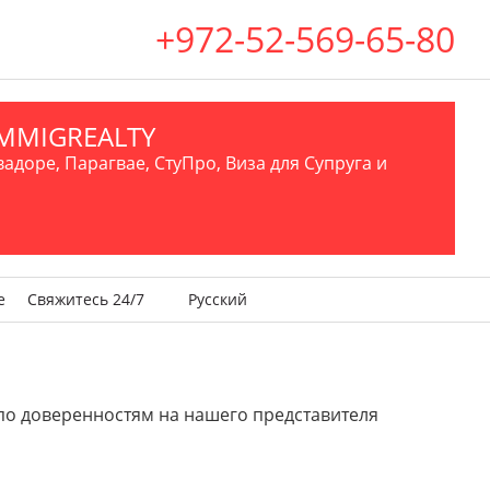
+972-52-569-65-80
.IMMIGREALTY
вадоре, Парагвае, СтуПро, Виза для Супруга и
е
Свяжитесь 24/7
Русский
к по доверенностям на нашего представителя