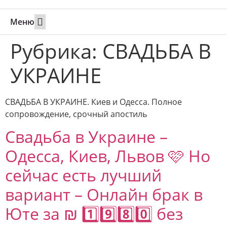
Меню
Свадьбы за границей
Вызов супруга или партнера в Израиль
Онлайн брак в Юте
Свяжитесь 24/7
Рубрика:
СВАДЬБА В
УКРАИНЕ
СВАДЬБА В УКРАИНЕ. Киев и Одесса. Полное
сопровождение, срочный апостиль
Свадьба в Украине –
Одесса, Киев, Львов 🩷 Но
сейчас есть лучший
вариант – Онлайн брак в
Юте за ₪ 1️⃣9️⃣8️⃣0️⃣ без