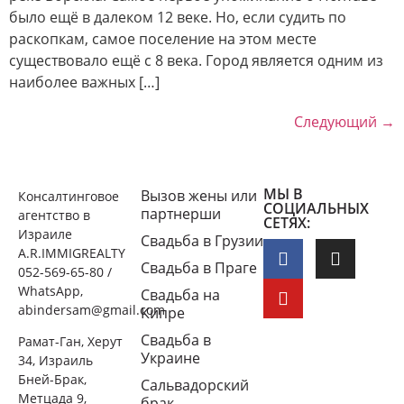
было ещё в далеком 12 веке. Но, если судить по
раскопкам, самое поселение на этом месте
существовало ещё с 8 века. Город является одним из
наиболее важных […]
Следующий
→
МЫ В
Вызов жены или
Консалтинговое
СОЦИАЛЬНЫХ
партнерши
агентство в
СЕТЯХ:
Израиле
Свадьба в Грузии
A.R.IMMIGREALTY
Свадьба в Праге
052-569-65-80 /
WhatsApp,
Свадьба на
abindersam@gmail.com
Кипре
Свадьба в
Рамат-Ган, Херут
Украине
34, Израиль
Бней-Брак,
Сальвадорский
Метцада 9,
брак