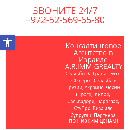
ЗВОНИТЕ 24/7
+972-52-569-65-80
Открыть панель инструментов
Консалтинговое
Агентство в
Израиле
A.R.IMMIGREALTY
Свадьбы За Границей от
300 евро - Свадьба в
Грузии, Украине, Чехии
(Праге), Кипре,
Сальвадоре, Парагвае,
СтуПро, Виза для
Супруга и Партнера
ПО НИЗКИМ ЦЕНАМ!