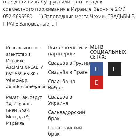
въездной визы Супруга или партнера для
совместного проживания в Израиле. Звоните 24/7
052-5696580 1) Заповедные места Чехии. СВАДЬБЫ В
ПРАГЕ Заповедные […]
МЫ В
Вызов жены или
Консалтинговое
СОЦИАЛЬНЫХ
партнерши
агентство в
СЕТЯХ:
Израиле
Свадьба в Грузии
A.R.IMMIGREALTY
Свадьба в Праге
052-569-65-80 /
WhatsApp,
Свадьба на
abindersam@gmail.com
Кипре
Свадьба в
Рамат-Ган, Херут
Украине
34, Израиль
Бней-Брак,
Сальвадорский
Метцада 9,
брак
Израиль
Парагвайский
брак