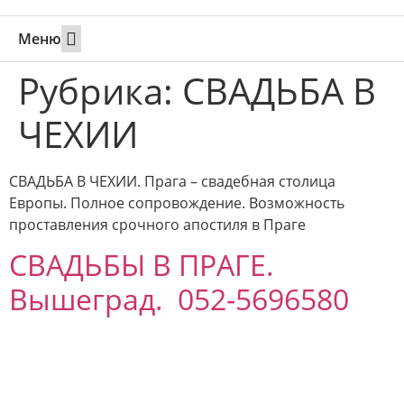
Меню
Свадьбы за границей
Вызов супруга или партнера в Израиль
Онлайн брак в Юте
Свяжитесь 24/7
Рубрика:
СВАДЬБА В
ЧЕХИИ
СВАДЬБА В ЧЕХИИ. Прага – свадебная столица
Европы. Полное сопровождение. Возможность
проставления срочного апостиля в Праге
СВАДЬБЫ В ПРАГЕ.
Вышеград. 052-5696580