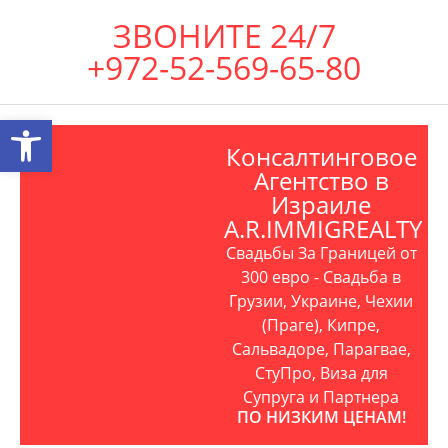
ЗВОНИТЕ 24/7
+972-52-569-65-80
Открыть панель инструментов
Консалтинговое
Агентство в
Израиле
A.R.IMMIGREALTY
Свадьбы За Границей от
300 евро - Свадьба в
Грузии, Украине, Чехии
(Праге), Кипре,
Сальвадоре, Парагвае,
СтуПро, Виза для
Супруга и Партнера
ПО НИЗКИМ ЦЕНАМ!