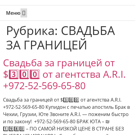
Меню
Свадьбы за границей
Вызов супруга или партнера в Израиль
Онлайн брак в Юте
Свяжитесь 24/7
Рубрика:
СВАДЬБА
ЗА ГРАНИЦЕЙ
Свадьба за границей от
$3️⃣0️⃣0️⃣ от агентства A.R.I.
+972-52-569-65-80
Свадьба за границей от $3️⃣0️⃣0️⃣ от агентства A.R.I.
+972-52-569-65-80 Купидон с печатью апостиль Брак в
Чехии, Грузии, Юте Звоните A.R.I. — поженим быстро
и по закону! +972-52-569-65-80 БРАК ЮТА – ₪
1️⃣9️⃣8️⃣0️⃣ – ПО САМОЙ НИЗКОЙ ЦЕНЕ В СТРАНЕ БЕЗ