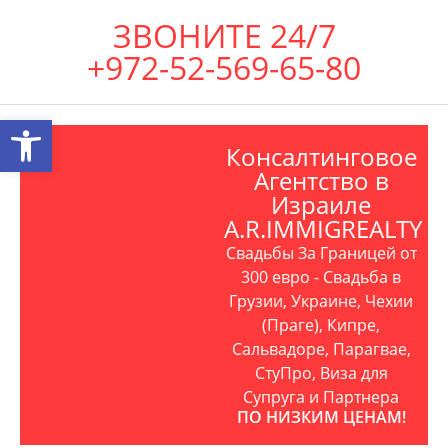
ЗВОНИТЕ 24/7
+972-52-569-65-80
Открыть панель инструментов
Консалтинговое
Агентство в
Израиле
A.R.IMMIGREALTY
Свадьбы За Границей от
300 евро - Свадьба в
Грузии, Украине, Чехии
(Праге), Кипре,
Сальвадоре, Парагвае,
СтуПро, Виза для
Супруга и Партнера
ПО НИЗКИМ ЦЕНАМ!