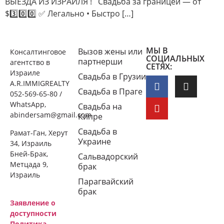
ВЫЕЗДА ИЗ ИЗРАИЛЯ ! Свадьба за границей — от
$3️⃣0️⃣0️⃣ ✅ Легально • Быстро […]
МЫ В
Вызов жены или
Консалтинговое
СОЦИАЛЬНЫХ
партнерши
агентство в
СЕТЯХ:
Израиле
Свадьба в Грузии
A.R.IMMIGREALTY
Свадьба в Праге
052-569-65-80 /
WhatsApp,
Свадьба на
abindersam@gmail.com
Кипре
Свадьба в
Рамат-Ган, Херут
Украине
34, Израиль
Бней-Брак,
Сальвадорский
Метцада 9,
брак
Израиль
Парагвайский
брак
Заявление о
доступности
Политика