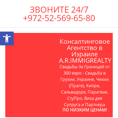
ЗВОНИТЕ 24/7
+972-52-569-65-80
Открыть панель инструментов
Консалтинговое
Агентство в
Израиле
A.R.IMMIGREALTY
Свадьбы За Границей от
300 евро - Свадьба в
Грузии, Украине, Чехии
(Праге), Кипре,
Сальвадоре, Парагвае,
СтуПро, Виза для
Супруга и Партнера
ПО НИЗКИМ ЦЕНАМ!