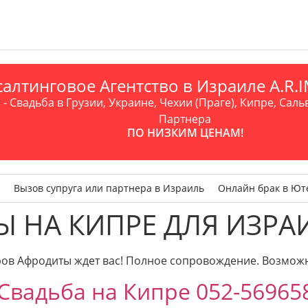
алтинговое Агентство в Израиле A.R
- Свадьба в Грузии, Украине, Чехии (Праге), Кипре, Саль
Партнера
ПО НИЗКИМ ЦЕНАМ!
Вызов супруга или партнера в Израиль
Онлайн брак в Ют
Ы НА КИПРЕ ДЛЯ ИЗРА
в Афродиты ждет вас! Полное сопровождение. Возможн
Свадьба на Кипре 052-56965