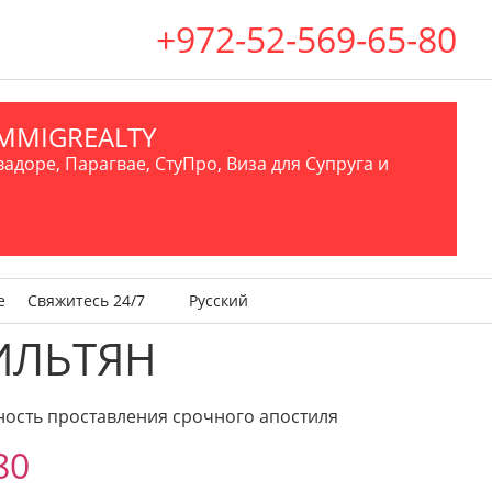
+972-52-569-65-80
.IMMIGREALTY
вадоре, Парагвае, СтуПро, Виза для Супруга и
е
Свяжитесь 24/7
Русский
ИЛЬТЯН
ость проставления срочного апостиля
80