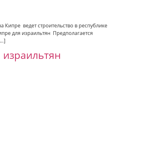
а Кипре ведет строительство в республике
Кипре для израильтян Предполагается
[…]
 израильтян