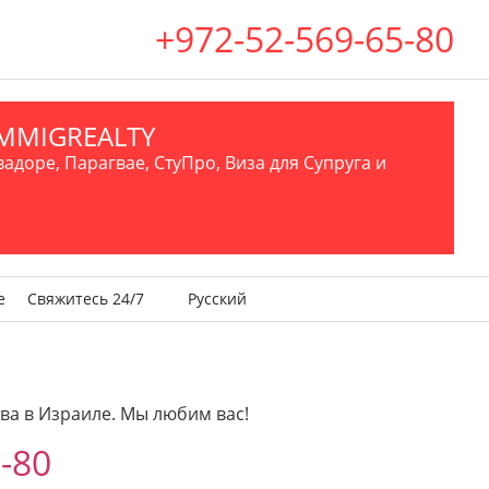
+972-52-569-65-80
.IMMIGREALTY
вадоре, Парагвае, СтуПро, Виза для Супруга и
е
Свяжитесь 24/7
Русский
ва в Израиле. Мы любим вас!
-80