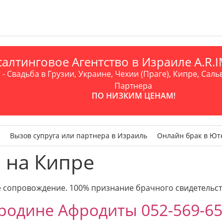
алтинговое Агентство в Израиле A.R
- Свадьба в Грузии, Украине, Чехии (Праге), Кипре, Саль
Партнера
ПО НИЗКИМ ЦЕНАМ!
Вызов супруга или партнера в Израиль
Онлайн брак в Ют
 на Кипре
е сопровождение. 100% признание брачного свидетельст
родине Афродиты 052-569-65