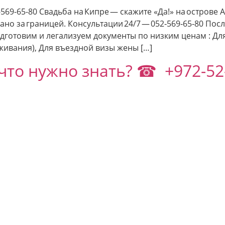
69-65-80 Свадьба на Кипре — скажите «Да!» на острове
но за границей. Консультации 24/7 — 052‑569‑65‑80 По
отовим и легализуем документы по низким ценам : Для 
живания), Для въездной визы жены […]
то нужно знать? ☎ +972-52-