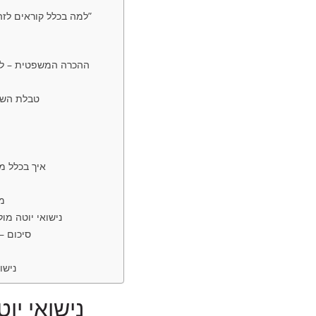
למה בכלל קוראים לזה “מהפכה” ולא סתם “עוד דרך להתחתן”
ההכרה המשפטית – למה
טבלת השוו
איך בכלל מג
מ
נישואי יוטה מו
סיכום –
נישוא