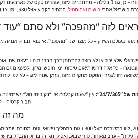
זה עובד ככה: קובעים מועד נוח – כן, גם 3 בלילה – מתחברים לזום, עוברים טקס של
רת בישראל אחרי
רישום
ו
אפוסטיל
. המחיר הקבוע אצל A.R.IMMIGREALTY: ₪1,980, הכל כלול.
אים לזה “מהפכה” ולא סתם “עוד 
הר בעולם השיווק – כל מוצר שני “מהפכני”. אז בואו נבדוק אם זה מג
ג ישראלי שלא יכול או לא רוצה להתחתן דרך הרבנות היו בעצם שתי אופצ
ונטנגרו – כל אלה דרשו תיאום טיסות, ימי חופש, מלון, ולפעמים גם 
שוואה הזו לגמרי: הטקס מתקיים בזום, בזמן שנוח לזוג – לא לפי לוח 
24/7/365”:
אין “שעות קבלה”. אין “רק בימי חול”. יש זמינות 
הבירוקרטיה – 
מה זה 
מאז פסיקת בג”ץ ממרץ 2023, ליוו במשרדנו מעל 300 זוגות בתהליך נישואי 
רגילות” – ערב מאוחר, סוף שבוע, ואפילו חג. זה בדיוק ההבדל בין שיר