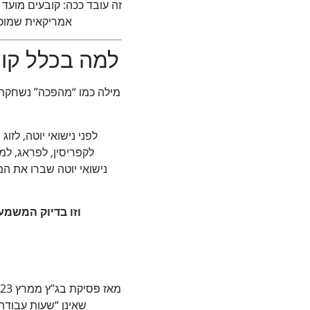
אמריקאית שמוכ
למה בכלל קור
מילה כמו “מהפכה” נשחקת מ
לפני נישואי יוטה, לזו
לקפריסין, לפראג, למ
נישואי יוטה שברו את המ
וזו בדיוק המשמעות של “
שאינן “שעות עבודה 