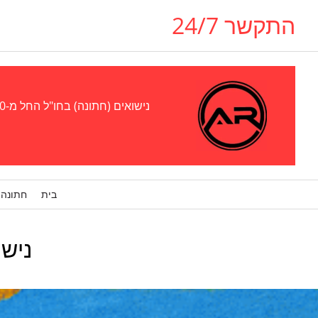
התקשר 24/7
נישואים (חתונה) בחו"ל החל מ-300 אירו - נישואים (חתונה) בגאורגיה, אוקראינה, צ'כיה (פראג), קפריסין, אל סלבדור, פרגוואי סטוּפּרו, ויזה לבן/בת זוג
בית
חתונה 
נישוא