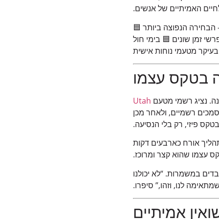
יים האמיתיים של אנשים.
שעות הערב (18:00-22:00) – הבחירה הנפוצה ביותר 🟦
שי זמן שונים 🟦 בימי חול
 בעיקר מטעמי נוחות אישית
ה בטקס עצמו
ונה. נציג רשמי מטעם
Utah
מכים רשמיים, ולאחר מכן
טקס פיזי, רק בלי הנסיעה.
הליך אורח כארבעים דקות
ס עצמו שהוא קצר ומרוכז.
י בני הזוג עובדים במשמרות. “לא יכולנו
אימה לנו, וזהו,” סיפרו.
אין אמיתיים