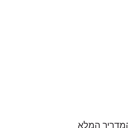
וטה – מהפכה בנישואין! 24/7/365: המדריך המלא