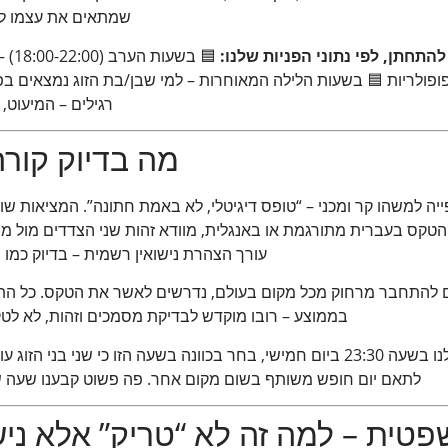
שמתאים את עצמו לח
להתחתן, לפי נתוני הפניות שלנו:
🟦 ב
ופולריות 🟦 בשעות הלילה המאוחרות – למי שבן/בת הזוג נמצאים בפר
רגילים – המיעוט,
מה בדיוק קור
פייה למשהו קר ומכני – “טופס דיגיטלי, לא באמת חתונה”. המציאות ש
טקס בעברית מתורגמת או באנגלית, מוודא זהות שני הצדדים מול מס
עורך הצהרת נישואין רשמית – בדיוק כמו ב
הם להתחבר מרחוק מכל מקום בעולם, נדרשים לאשר את הטקס. כל הת
בממוצע – רובו מוקדש לבדיקת מסמכים וזהות, לא לטק
זוג מרמת גן שהתחתן אצלנו בשעה 23:30 ביום חמישי, בחר בכוונה בשעה הזו כי שנ
לתאם יום חופש משותף בשום מקום אחר. פה פשוט קבענו שעה שמת
ית – למה זה לא “טריק” אלא נישו