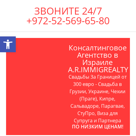
ЗВОНИТЕ 24/7
+972-52-569-65-80
Открыть панель инструментов
Консалтинговое
Агентство в
Израиле
A.R.IMMIGREALTY
Свадьбы За Границей от
300 евро - Свадьба в
Грузии, Украине, Чехии
(Праге), Кипре,
Сальвадоре, Парагвае,
СтуПро, Виза для
Супруга и Партнера
ПО НИЗКИМ ЦЕНАМ!