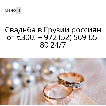
Меню
Свадьбы за границей
Вызов супруга или партнера в Израиль
Онлайн брак в Юте
Свяжитесь 24/7
Свадьба в Грузии россиян
от €300! + 972 (52) 569-65-
80 24/7