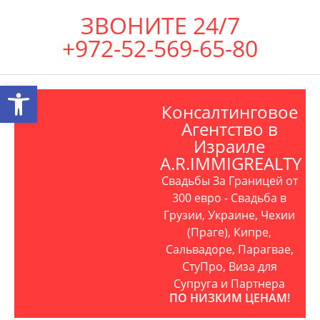
ЗВОНИТЕ 24/7
+972-52-569-65-80
Открыть панель инструментов
Консалтинговое
Агентство в
Израиле
A.R.IMMIGREALTY
Свадьбы За Границей от
300 евро - Свадьба в
Грузии, Украине, Чехии
(Праге), Кипре,
Сальвадоре, Парагвае,
СтуПро, Виза для
Супруга и Партнера
ПО НИЗКИМ ЦЕНАМ!