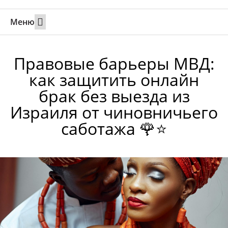
Меню
Свадьбы за границей
Вызов супруга или партнера в Израиль
Онлайн брак в Юте
Свяжитесь 24/7
Правовые барьеры МВД:
как защитить онлайн
брак без выезда из
Израиля от чиновничьего
саботажа 🌹⭐