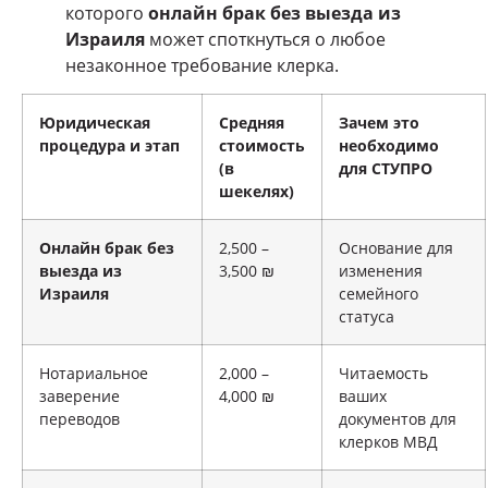
которого
онлайн брак без выезда из
Израиля
может споткнуться о любое
незаконное требование клерка.
Юридическая
Средняя
Зачем это
процедура и этап
стоимость
необходимо
(в
для СТУПРО
шекелях)
Онлайн брак без
2,500 –
Основание для
выезда из
3,500 ₪
изменения
Израиля
семейного
статуса
Нотариальное
2,000 –
Читаемость
заверение
4,000 ₪
ваших
переводов
документов для
клерков МВД