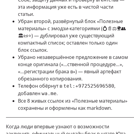
эта информация уже есть в чистой части
статьи.
Убран второй, развёрнутый блок «Полезные
материалы» с эмодзи-категориями (💍📄⚖️🌍👥
🏛️📜⭐) — дублировал уже существующий
компактный список; оставлен только один
блок ссылок.
Убрано незавершённое предложение в самом
конце оригинала («…ственной процедуре…»,
«…регистрации брака в») — явный артефакт
обрезанного копирования.
Телефон обёрнут в
,
tel:+972525696580
добавлен
.
wa.me
Все 8 живых ссылок из «Полезные материалы»
сохранены и оформлены как markdown.
_____________________________________________________________
Когда люди впервые узнают о возможности
заключить официальный онлайн брак в штате Юта,