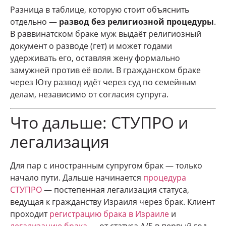
Разница в таблице, которую стоит объяснить
отдельно —
развод без религиозной процедуры
.
В раввинатском браке муж выдаёт религиозный
документ о разводе (гет) и может годами
удерживать его, оставляя жену формально
замужней против её воли. В гражданском браке
через Юту развод идёт через суд по семейным
делам, независимо от согласия супруга.
Что дальше: СТУПРО и
легализация
Для пар с иностранным супругом брак — только
начало пути. Дальше начинается
процедура
СТУПРО
— постепенная легализация статуса,
ведущая к гражданству Израиля через брак. Клиент
проходит
регистрацию брака в Израиле
и
легализацию брака
— от статуса А/5 в первый год