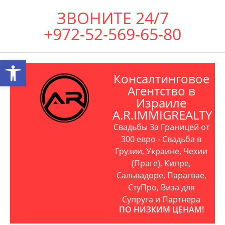
ЗВОНИТЕ 24/7
+972-52-569-65-80
Открыть панель инструментов
Консалтинговое
Агентство в
Израиле
A.R.IMMIGREALTY
Свадьбы За Границей от
300 евро - Свадьба в
Грузии, Украине, Чехии
(Праге), Кипре,
Сальвадоре, Парагвае,
СтуПро, Виза для
Супруга и Партнера
ПО НИЗКИМ ЦЕНАМ!