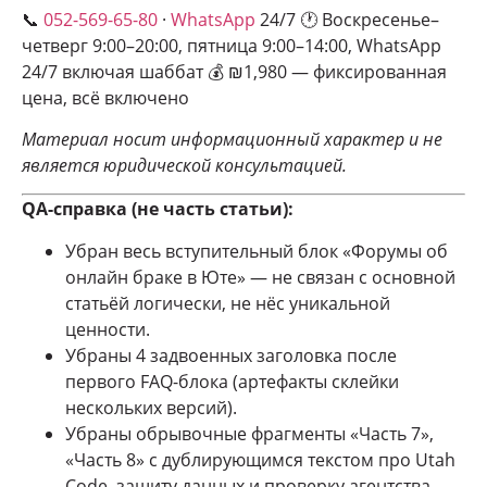
📞
052-569-65-80
·
WhatsApp
24/7 🕐 Воскресенье–
четверг 9:00–20:00, пятница 9:00–14:00, WhatsApp
24/7 включая шаббат 💰 ₪1,980 — фиксированная
цена, всё включено
Материал носит информационный характер и не
является юридической консультацией.
QA-справка (не часть статьи):
Убран весь вступительный блок «Форумы об
онлайн браке в Юте» — не связан с основной
статьёй логически, не нёс уникальной
ценности.
Убраны 4 задвоенных заголовка после
первого FAQ-блока (артефакты склейки
нескольких версий).
Убраны обрывочные фрагменты «Часть 7»,
«Часть 8» с дублирующимся текстом про Utah
Code, защиту данных и проверку агентства —