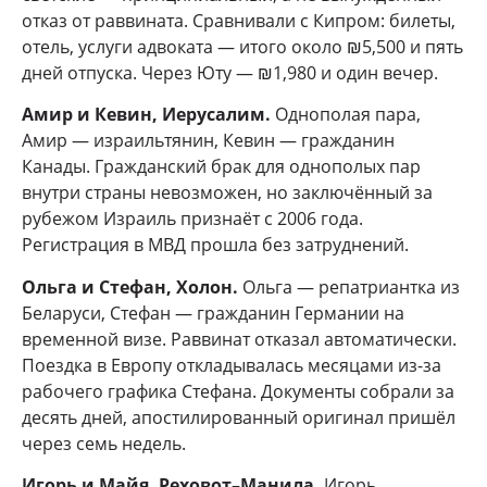
отказ от раввината. Сравнивали с Кипром: билеты,
отель, услуги адвоката — итого около ₪5,500 и пять
дней отпуска. Через Юту — ₪1,980 и один вечер.
Амир и Кевин, Иерусалим.
Однополая пара,
Амир — израильтянин, Кевин — гражданин
Канады. Гражданский брак для однополых пар
внутри страны невозможен, но заключённый за
рубежом Израиль признаёт с 2006 года.
Регистрация в МВД прошла без затруднений.
Ольга и Стефан, Холон.
Ольга — репатриантка из
Беларуси, Стефан — гражданин Германии на
временной визе. Раввинат отказал автоматически.
Поездка в Европу откладывалась месяцами из-за
рабочего графика Стефана. Документы собрали за
десять дней, апостилированный оригинал пришёл
через семь недель.
Игорь и Майя, Реховот–Манила.
Игорь