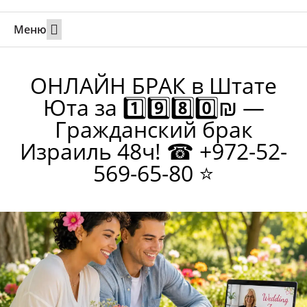
Меню
Свадьбы за границей
Вызов супруга или партнера в Израиль
Онлайн брак в Юте
Свяжитесь 24/7
ОНЛАЙН БРАК в Штате
Юта за 1️⃣9️⃣8️⃣0️⃣₪ —
Гражданский брак
Израиль 48ч! ☎ +972-52-
569-65-80 ⭐