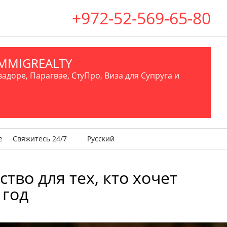
+972-52-569-65-80
.IMMIGREALTY
вадоре, Парагвае, СтуПро, Виза для Супруга и
е
Свяжитесь 24/7
Русский
ство для тех, кто хочет
 год