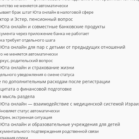
нтство не меняется автоматически
ывает брак штат Юта онлайн в налоговой сфере
иктор и Эстер, пенсионный вопрос
т Юта онлайн и совместные банковские продукты
умента через приложение банка не работает
ка требует отдельного шага
т Юта онлайн для пар с детьми от предыдущих отношений
что не меняется автоматически
ркус, родительский вопрос
т Юта онлайн и страхование жизни
дельного уведомления о смене статуса
е по дополнительным расходам после регистрации
 цитата о финансовой подготовке
я мысль раздела
т Юта онлайн — взаимодействие с медицинской системой Израи
бновляет статус автоматически
 Орен, экстренная ситуация
т Юта онлайн и образовательные учреждения для детей
окументального подтверждения родственной связи
изнания опеки