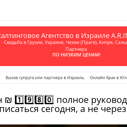
алтинговое Агентство в Израиле A.R
- Свадьба в Грузии, Украине, Чехии (Праге), Кипре, Саль
Партнера
ПО НИЗКИМ ЦЕНАМ!
Вызов супруга или партнера в Израиль
Онлайн брак в Ют
 1️⃣9️⃣8️⃣0️⃣ полное руковод
писаться сегодня, а не через