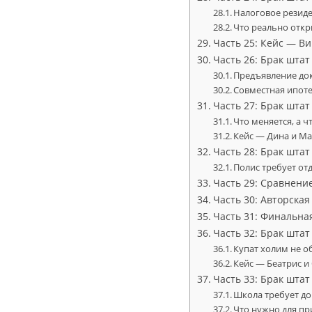
Налоговое резиде
Что реально откр
Часть 25: Кейс — В
Часть 26: Брак шта
Предъявление док
Совместная ипоте
Часть 27: Брак шта
Что меняется, а 
Кейс — Дина и Ма
Часть 28: Брак шта
Полис требует от
Часть 29: Сравнени
Часть 30: Авторская
Часть 31: Финальна
Часть 32: Брак шта
Купат холим не о
Кейс — Беатрис и
Часть 33: Брак шта
Школа требует д
Что нужно для пр