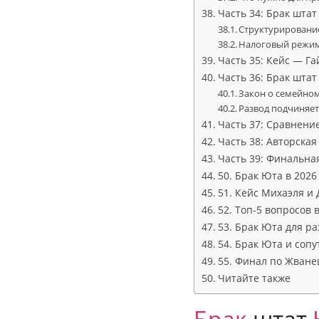
Часть 34: Брак шта
Структурирование
Налоговый режим 
Часть 35: Кейс — Га
Часть 36: Брак шта
Закон о семейном
Развод подчиняе
Часть 37: Сравнени
Часть 38: Авторская
Часть 39: Финальна
50. Брак Юта в 2026
51. Кейс Михаэля и
52. Топ-5 вопросов
53. Брак Юта для р
54. Брак Юта и соп
55. Финал по Жване
Читайте также
Брак
штат