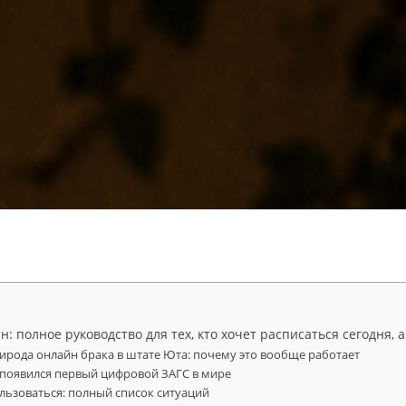
: полное руководство для тех, кто хочет расписаться сегодня, а
ирода онлайн брака в штате Юта: почему это вообще работает
к появился первый цифровой ЗАГС в мире
ользоваться: полный список ситуаций