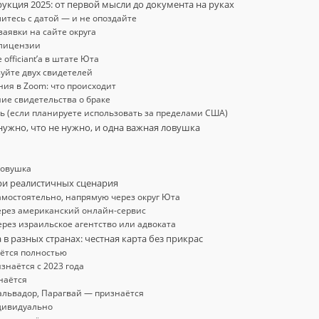
рукция 2025: от первой мысли до документа на руках
литесь с датой — и не опоздайте
заявки на сайте округа
 лицензии
 officiant’а в штате Юта
зуйте двух свидетелей
ния в Zoom: что происходит
ние свидетельства о браке
ль (если планируете использовать за пределами США)
 нужно, что не нужно, и одна важная ловушка
ловушка
 три реалистичных сценария
амостоятельно, напрямую через округ Юта
ерез американский онлайн-сервис
ерез израильское агентство или адвоката
 в разных странах: честная карта без прикрас
ётся полностью
знаётся с 2023 года
наётся
Сальвадор, Парагвай — признаётся
дивидуально