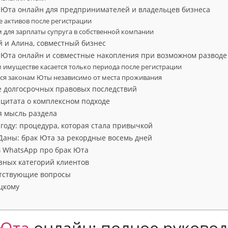
т Юта онлайн для предпринимателей и владельцев бизнеса
 активов после регистрации
для зарплаты супруга в собственной компании
й и Алина, совместный бизнес
т Юта онлайн и совместные накопления при возможном разводе
 имуществе касается только периода после регистрации
тся законам Юты независимо от места проживания
е долгосрочных правовых последствий
 цитата о комплексном подходе
я мысль раздела
 году: процедура, которая стала привычкой
 Даны: брак Юта за рекордные восемь дней
 в WhatsApp про брак Юта
азных категорий клиентов
утствующие вопросы
цкому
Юта
онлайн: полное руковод