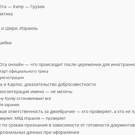
Юта — Кипр — Грузия
актика
а и Шири, Израиль
шибки
 Юта онлайн — что происходит после церемонии для иностранн
 старт официального трека
 регистрации
а и Карлос, доказательство добросовестности
ранслитерация имени — не мелочь
ну букву останавливает всё
бя заранее
кая ответственность за двоебрачие — кто проверяет, а кто не 
оверяет, МВД Израиля — проверяет
е по срокам признания в зависимости от готовности документов
персональных данных при оформлении