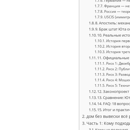
Германия — не
Франция — не 
Россия — теор
USCIS (иммигр
8. Апостиль: меха
9. Брак штат Юта 
10. Реальные исто
История перва
История втор
История трет
11. Официальные 
Риск 1: Двое
Риск 2: Публи
Риск 3: Разв
Риск 4: Моше
Риск 5: Техн
12. Законопроект
13. Сравнение: Ю
14. FAQ: 18 вопро
15. Итог и практи
дом без вывески всё 
Часть 1: Кому подхо
Кому не подходит