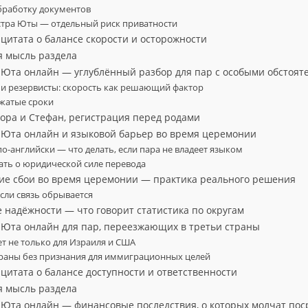
бработку документов
стра Юты — отдельный риск приватности
 цитата о балансе скорости и осторожности
я мысль раздела
т Юта онлайн — углублённый разбор для пар с особыми обстоят
и резервисты: скорость как решающий фактор
сжатые сроки
иора и Стефан, регистрация перед родами
т Юта онлайн и языковой барьер во время церемонии
 по-английски — что делать, если пара не владеет языком
ать о юридической силе перевода
кие сбои во время церемонии — практика реального решения
если связь обрывается
е надёжности — что говорит статистика по округам
т Юта онлайн для пар, переезжающих в третьи страны
т не только для Израиля и США
раны без признания для иммиграционных целей
 цитата о балансе доступности и ответственности
я мысль раздела
т Юта онлайн — финансовые последствия, о которых молчат по