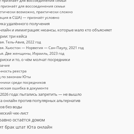
 признаёт для воссоединения семьи
признаёт для воссоединения семьи
етически возможно, практически сложно
ация в США) — признаёт условно
ника удалённого получения
онлайн и иммиграция: нюансы, которые мало кто объясняет
рии: три кейса
я. Тель-Авив, 2022 год
ая. Хьюстон — Норвегия — Сан-Паулу, 2021 год
ья. Две женщины, Израиль, 2023 год
риски и то, о чём молчат посредники
брачие
чность реестра
од по законам Юты
нники среди посредников
ическая ошибка в документе
 2026 года: пытались запретить — не вышло
та онлайн против популярных альтернатив
сов без воды
ческий чек-лист
равно остаётся домом
дит брак штат Юта онлайн