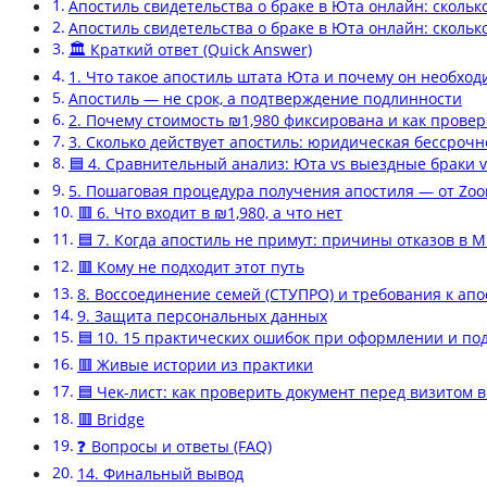
Апостиль свидетельства о браке в Юта онлайн: сколько
Апостиль свидетельства о браке в Юта онлайн: сколько
🏛️ Краткий ответ (Quick Answer)
1. Что такое апостиль штата Юта и почему он необхо
Апостиль — не срок, а подтверждение подлинности
2. Почему стоимость ₪1,980 фиксирована и как прове
3. Сколько действует апостиль: юридическая бессроч
🟦 4. Сравнительный анализ: Юта vs выездные браки 
5. Пошаговая процедура получения апостиля — от Z
🟥 6. Что входит в ₪1,980, а что нет
🟦 7. Когда апостиль не примут: причины отказов в 
🟥 Кому не подходит этот путь
8. Воссоединение семей (СТУПРО) и требования к ап
9. Защита персональных данных
🟦 10. 15 практических ошибок при оформлении и по
🟥 Живые истории из практики
🟦 Чек-лист: как проверить документ перед визитом 
🟥 Bridge
❓ Вопросы и ответы (FAQ)
14. Финальный вывод