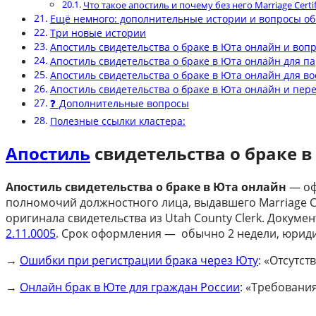
Что такое апостиль и почему без него Marriage Certi
Ещё немного: дополнительные истории и вопросы об
Три новые истории
Апостиль свидетельства о браке в Юта онлайн и воп
Апостиль свидетельства о браке в Юта онлайн для п
Апостиль свидетельства о браке в Юта онлайн для 
Апостиль свидетельства о браке в Юта онлайн и пере
❓ Дополнительные вопросы
Полезные ссылки кластера:
Апостиль
свидетельства о браке в
Апостиль свидетельства о браке в Юта онлайн
— оф
полномочий
должностного лица, выдавшего
Marriage C
оригинала свидетельства из
Utah County Clerk.
Докумен
2.11.0005
.
Срок оформления
— обычно 2
недели,
юриди
→
Ошибки при регистрации брака через Юту
: «Отсутс
→
Онлайн брак в Юте для граждан России
: «Требовани