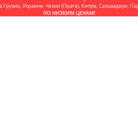
в Грузии, Украине, Чехии (Праге), Кипре, Сальвадоре, Па
ПО НИЗКИМ ЦЕНАМ!