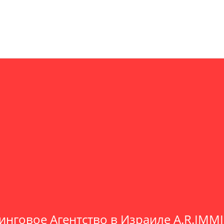
инговое Агентство в Израиле A.R.IMM