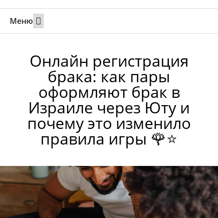
Меню
Свадьбы за границей
Вызов супруга или партнера в Израиль
Онлайн брак в Юте
Свяжитесь 24/7
Онлайн регистрация
брака: как пары
оформляют брак в
Израиле через Юту и
почему это изменило
правила игры 🌹⭐