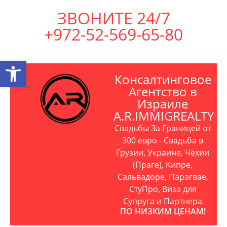
ЗВОНИТЕ 24/7
+972-52-569-65-80
Открыть панель инструментов
Консалтинговое
Агентство в
Израиле
A.R.IMMIGREALTY
Свадьбы За Границей от
300 евро - Свадьба в
Грузии, Украине, Чехии
(Праге), Кипре,
Сальвадоре, Парагвае,
СтуПро, Виза для
Супруга и Партнера
ПО НИЗКИМ ЦЕНАМ!