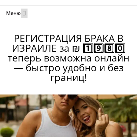
Меню
Свадьбы за границей
Вызов супруга или партнера в Израиль
Онлайн брак в Юте
Свяжитесь 24/7
РЕГИСТРАЦИЯ БРАКА В
ИЗРАИЛЕ за ₪ 1️⃣9️⃣8️⃣0️⃣
теперь возможна онлайн
— быстро удобно и без
границ!