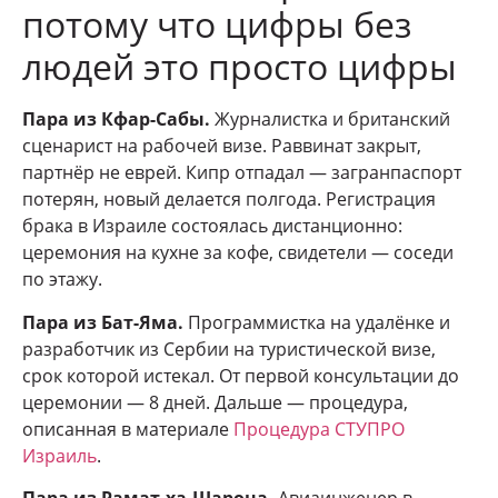
потому что цифры без
людей это просто цифры
Пара из Кфар-Сабы.
Журналистка и британский
сценарист на рабочей визе. Раввинат закрыт,
партнёр не еврей. Кипр отпадал — загранпаспорт
потерян, новый делается полгода. Регистрация
брака в Израиле состоялась дистанционно:
церемония на кухне за кофе, свидетели — соседи
по этажу.
Пара из Бат-Яма.
Программистка на удалёнке и
разработчик из Сербии на туристической визе,
срок которой истекал. От первой консультации до
церемонии — 8 дней. Дальше — процедура,
описанная в материале
Процедура СТУПРО
Израиль
.
Пара из Рамат-ха-Шарона.
Авиаинженер в