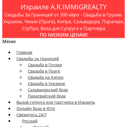
Израиле A.R.IMMIGREALTY
Свадьбы За Границей от 300 евро - Свадьба в Грузии,
Украине, Чехии (Праге), Кипре, Сальвадоре, Парагвае,
СтуПро, Виза для Супруга и Партнера
ПО НИЗКИМ ЦЕНАМ!
Меню
Главная
Свадьбы за границей
Свадьба в Грузии
Свадьба в Праге
Свадьба на Кипре
Свадьба в Украине
Сальвадорский брак
Парагвайский брак
Вызов супруга или партнера в Израиль
Онлайн брак в Юте
Свяжитесь 24/7
Русский