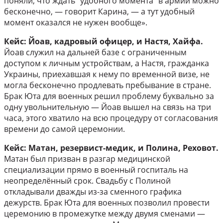
поняли, что ждать “удобного момента” в армии можно
бесконечно, — говорит Карина, — а тут удобный
момент оказался не нужен вообще».
Кейс: Йоав, кадровый офицер, и Настя, Хайфа.
Йоав служил на дальней базе с ограниченным
доступом к личным устройствам, а Настя, гражданка
Украины, приехавшая к нему по временной визе, не
могла бесконечно продлевать пребывание в стране.
Брак Юта для военных решил проблему буквально за
одну увольнительную — Йоав вышел на связь на три
часа, этого хватило на всю процедуру от согласования
времени до самой церемонии.
Кейс: Матан, резервист-медик, и Полина, Реховот.
Матан был призван в разгар медицинской
специализации прямо в военный госпиталь на
неопределённый срок. Свадьбу с Полиной
откладывали дважды из-за сменного графика
дежурств. Брак Юта для военных позволил провести
церемонию в промежутке между двумя сменами —