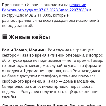
Признание в Израиле опирается на
решение
Верховного суда от 07.03.2023 (дело 22073680)
и
инструкцию МВД 2.11.0005, которые
распространяются на всех граждан без исключений
по роду занятий.
🟦 Живые кейсы
Рои и Тамар, Модиин.
Рои служил на границе с
сектором Газа во время активной операции, и вопрос
об отпуске даже не поднимался — не то время. Тамар,
готовая ждать месяцами, случайно узнала о формате
от подруги. Церемония прошла, пока Рои находился
на базе с доступом к телефону в течение получаса
свободного времени, а Тамар — дома в Модиине.
Свидетельство с апостилем пришло через шесть
недель — Рои успел получить его ещё до окончания
службы.
Даниэль и Люси, Кирьят-Шмона.
Даниэль, офицер