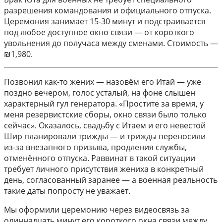
разрешения командования и официального отпуска.
Церемония занимает 15-30 минут и подстраивается
под любое доступное окно связи — от короткого
увольнения до получаса между сменами. Стоимость —
₪1,980.
Позвонил как-то жених — назовём его Итай — уже
поздно вечером, голос усталый, на фоне слышен
характерный гул генератора. «Простите за время, у
меня резервистские сборы, окно связи было только
сейчас». Оказалось, свадьбу с Итаем и его невестой
Шир планировали трижды — и трижды переносили
из-за внезапного призыва, продления службы,
отменённого отпуска. Раввинат в такой ситуации
требует личного присутствия жениха в конкретный
день, согласованный заранее — а военная реальность
такие даты попросту не уважает.
Мы оформили церемонию через видеосвязь за
одиннадцать минут его короткого окна связи между