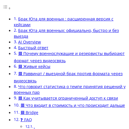
Брак Юта для военных : расширенная версия с
кейсами
Брак Юта для военных: официально, быстро и без
выезда
AI Overview
Быстрый ответ
🟥 Почему военнослужащие и резервисты выбирают
формат через видеосвязь
🟦 Живые кейсы
🟥 Раввинат / выездной брак против формата через
видеосвязь
Что говорит статистика о темпе принятия решений у
военных пар
🟦 Как учитывается ограниченный доступ к связи
🟥 Что входит в стоимость и что происходит дальше
🟦 Bridge
❓ FAQ
.